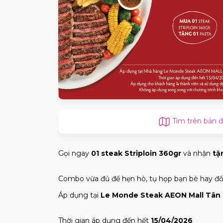
Tìm trên bản 
Gọi ngay
01 steak Striploin 360gr
và nhận
tặ
Combo vừa đủ để hẹn hò, tụ họp bạn bè hay đổi
Áp dụng tại
Le Monde Steak AEON Mall Tân
Thời gian áp dụng đến hết
15/04/2026