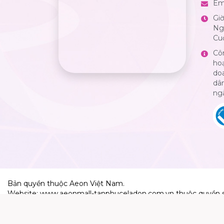
Em
Gi
Ngà
Cuố
Cô
ho
do
dân
ng
Bản quyền thuộc Aeon Việt Nam.
Website: www.aeonmall-tanphuceladon.com.vn thuộc quyền 
Aeon Việt Nam