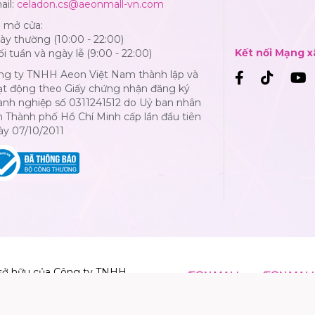
ail:
celadon.cs@aeonmall-vn.com
ờ mở cửa:
y thường (10:00 - 22:00)
Kết nối Mạng x
i tuần và ngày lễ (9:00 - 22:00)
ng ty TNHH Aeon Việt Nam thành lập và
ạt động theo Giấy chứng nhận đăng ký
anh nghiệp số 0311241512 do Uỷ ban nhân
 Thành phố Hồ Chí Minh cấp lần đầu tiên
ày 07/10/2011
sở hữu của Công ty TNHH