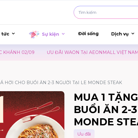
Đời sống
 tức
Dịch vụ
Sự kiện
ÁNH 02/09
ƯU ĐÃI WAON TẠI AEONMALL VIỆT NAM – S
UÁ HỜI CHO BUỔI ĂN 2-3 NGƯỜI TẠI LE MONDE STEAK
MUA 1 TẶNG
BUỔI ĂN 2-3
MONDE STE
Ưu đãi