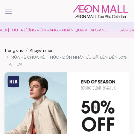
LA | TỰU TRƯỜNG RỘN RÀNG – NHẬN QUÀ KHAI GIẢNG
SĂN SAL
Trang chủ
Khuyến mãi
MÙA HÈ CHƯA KẾT THÚC - ĐÓN NHẬN ƯU ĐÃI LÊN ĐẾN 50%
TẠI HLA!