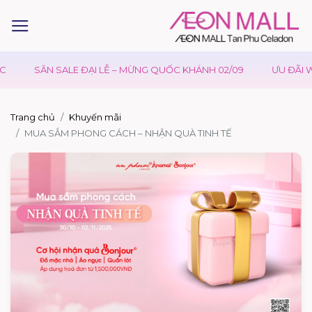
SĂN SALE ĐẠI LỄ – MỪNG QUỐC KHÁNH 02/09
ƯU ĐÃI WA
Trang chủ
Khuyến mãi
MUA SẮM PHONG CÁCH – NHẬN QUÀ TINH TẾ