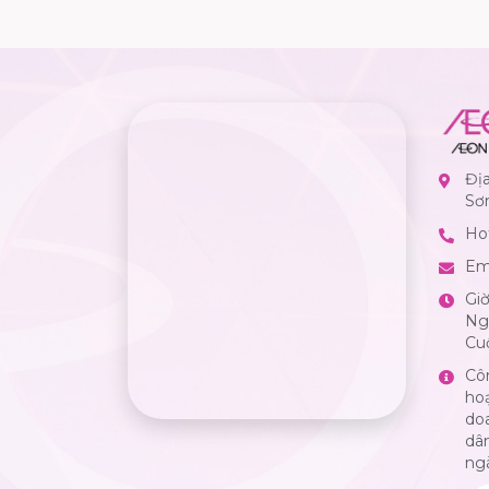
Đị
Sơ
Hot
Em
Gi
Ngà
Cuố
Cô
ho
do
dân
ng