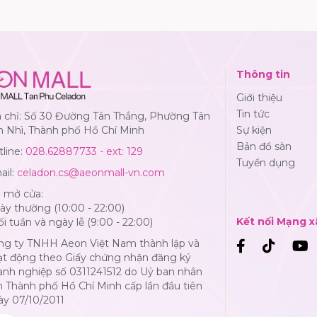
Thông tin
Giới thiệu
Tin tức
a chỉ: Số 30 Đường Tân Thắng, Phường Tân
n Nhì, Thành phố Hồ Chí Minh
Sự kiện
Bản đồ sàn
line:
028.62887733 - ext: 129
Tuyển dụng
ail:
celadon.cs@aeonmall-vn.com
ờ mở cửa:
y thường (10:00 - 22:00)
Kết nối Mạng x
i tuần và ngày lễ (9:00 - 22:00)
ng ty TNHH Aeon Việt Nam thành lập và
ạt động theo Giấy chứng nhận đăng ký
anh nghiệp số 0311241512 do Uỷ ban nhân
 Thành phố Hồ Chí Minh cấp lần đầu tiên
ày 07/10/2011