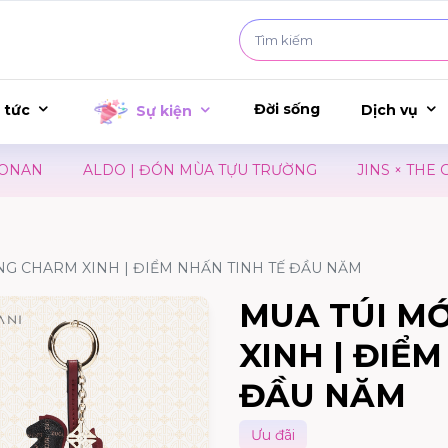
Đời sống
 tức
Dịch vụ
Sự kiện
AN
ALDO | ĐÓN MÙA TỰU TRƯỜNG
JINS × THE GHO
ẶNG CHARM XINH | ĐIỂM NHẤN TINH TẾ ĐẦU NĂM
MUA TÚI MỚ
XINH | ĐIỂ
ĐẦU NĂM
Ưu đãi