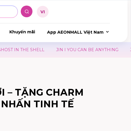
Khuyến mãi
App AEONMALL Việt Nam
ST IN THE SHELL
JIN I YOU CAN BE ANYTHING
JIN 
I – TẶNG CHARM
M NHẤN TINH TẾ