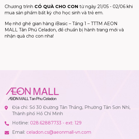
Chương trình
CÓ QUÀ CHO CON
từ
ngày 21/05 - 02/06
khi
mua sản phẩm bất kỳ cho học sinh và trẻ em.
Mẹ nhớ ghé gian hàng
iBasic
– Tầng 1 – TTTM
AEON
MALL
Tân Phú
Celadon
, để chuẩn bị hành trang mới và
nhận quà cho con nha!
Địa chỉ: Số 30 Đường Tân Thắng, Phường Tân Sơn Nhì,
Thành phố Hồ Chí Minh
Hotline:
028.62887733 - ext: 129
Email:
celadon.cs@aeonmall-vn.com