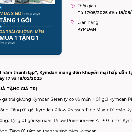
Thời gian
Từ 17/05/2025 đến 18/05
Gian hàng
KYMDAN
 71 năm thành lập”, Kymdan mang đến khuyến mại hấp dẫn
ày 17 và 18/05/2025
UÀ TẶNG GIÁ TRỊ
bộ ga trải giường Kymdan Serenity có vỏ mền + 01 gối Kymdan P
u đồng: Tặng 01 gối Kymdan Pillow PressureFree Max + 01 mền 
 đồng: Tặng 01 gối Kymdan Pillow PressureFree Air + 01 mền Ky
 đồng: Tặng 01 tấm an toàn vệ sinh nệm Kymdan