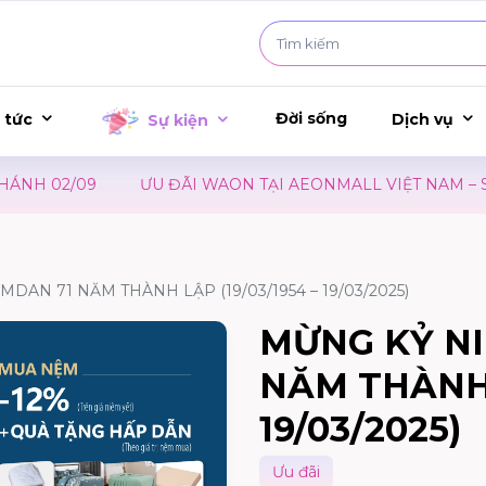
Đời sống
 tức
Dịch vụ
Sự kiện
NH 02/09
ƯU ĐÃI WAON TẠI AEONMALL VIỆT NAM – SỰ
DAN 71 NĂM THÀNH LẬP (19/03/1954 – 19/03/2025)
MỪNG KỶ N
NĂM THÀNH L
19/03/2025)
Ưu đãi