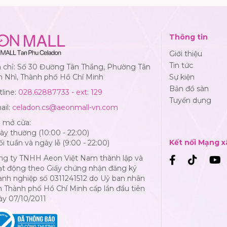
Thông tin
Giới thiệu
Tin tức
a chỉ: Số 30 Đường Tân Thắng, Phường Tân
n Nhì, Thành phố Hồ Chí Minh
Sự kiện
Bản đồ sàn
line:
028.62887733 - ext: 129
Tuyển dụng
ail:
celadon.cs@aeonmall-vn.com
ờ mở cửa:
y thường (10:00 - 22:00)
Kết nối Mạng x
i tuần và ngày lễ (9:00 - 22:00)
ng ty TNHH Aeon Việt Nam thành lập và
ạt động theo Giấy chứng nhận đăng ký
anh nghiệp số 0311241512 do Uỷ ban nhân
 Thành phố Hồ Chí Minh cấp lần đầu tiên
ày 07/10/2011