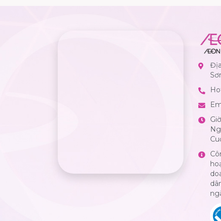
Đị
Sơ
Hot
Em
Gi
Ngà
Cuố
Cô
ho
do
dân
ng