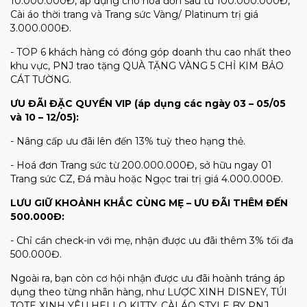
10.000.000Đ, áp dụng cho hóa đơn sau từ 100.000.000Đ,
Cài áo thời trang và Trang sức Vàng/ Platinum trị giá
3.000.000Đ.
- TOP 6 khách hàng có đóng góp doanh thu cao nhất theo
khu vực, PNJ trao tặng QUÀ TẶNG VÀNG 5 CHỈ KIM BẢO
CÁT TƯỜNG.
ƯU ĐÃI ĐẶC QUYỀN VIP (áp dụng các ngày 03 – 05/05
và 10 – 12/05):
- Nâng cấp ưu đãi lên đến 13% tuỳ theo hạng thẻ.
- Hoá đơn Trang sức từ 200.000.000Đ, sở hữu ngay 01
Trang sức CZ, Đá màu hoặc Ngọc trai trị giá 4.000.000Đ.
LƯU GIỮ KHOẢNH KHẮC CÙNG MẸ – ƯU ĐÃI THÊM ĐẾN
500.000Đ:
- Chỉ cần check-in với mẹ, nhận được ưu đãi thêm 3% tối đa
500.000Đ.
Ngoài ra, bạn còn cơ hội nhận được ưu đãi hoành tráng áp
dụng theo từng nhãn hàng, như LƯỢC XINH DISNEY, TÚI
TOTE XINH YÊU HELLO KITTY, CÀI ÁO STYLE BY PNJ,…