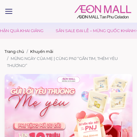
N QUÀ KHAI GIẢNG
SĂN SALE ĐẠI LỄ – MỪNG QUỐC KHÁNH 02
Trang chủ
Khuyến mãi
MỪNG NGÀY CỦA MẸ | CÙNG PNJ “GẦN TIM, THÊM YÊU
THƯƠNG!”