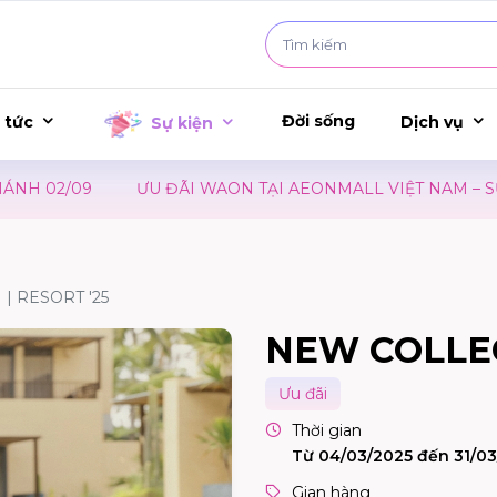
Đời sống
 tức
Dịch vụ
Sự kiện
 02/09
ƯU ĐÃI WAON TẠI AEONMALL VIỆT NAM – SỰ K
| RESORT '25
NEW COLLEC
Ưu đãi
Thời gian
Từ 04/03/2025 đến 31/0
Gian hàng