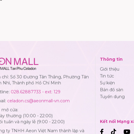
Thông tin
Giới thiệu
Tin tức
a chỉ: Số 30 Đường Tân Thắng, Phường Tân
n Nhì, Thành phố Hồ Chí Minh
Sự kiện
Bản đồ sàn
line:
028.62887733 - ext: 129
Tuyển dụng
ail:
celadon.cs@aeonmall-vn.com
ờ mở cửa:
y thường (10:00 - 22:00)
Kết nối Mạng x
i tuần và ngày lễ (9:00 - 22:00)
ng ty TNHH Aeon Việt Nam thành lập và