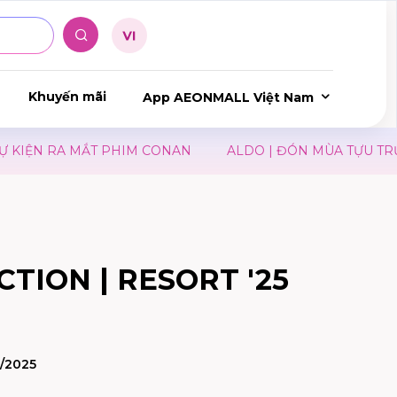
Khuyến mãi
App AEONMALL Việt Nam
IỆN RA MẮT PHIM CONAN
ALDO | ĐÓN MÙA TỰU TRƯỜN
TION | RESORT '25
3/2025