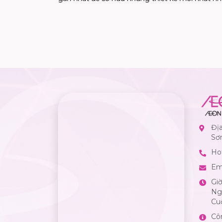
Đị
Sơ
Hot
Em
Gi
Ngà
Cuố
Cô