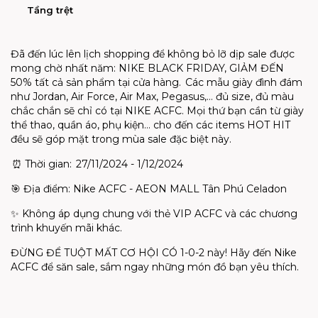
Tầng trệt
Đã đến lúc lên lịch shopping để không bỏ lỡ dịp sale được
mong chờ nhất năm: NIKE BLACK FRIDAY, GIẢM ĐẾN
50% tất cả sản phẩm tại cửa hàng. Các mẫu giày đình đám
như Jordan, Air Force, Air Max, Pegasus,… đủ size, đủ màu
chắc chắn sẽ chỉ có tại NIKE ACFC. Mọi thứ bạn cần từ giày
thể thao, quần áo, phụ kiện… cho đến các items HOT HIT
đều sẽ góp mặt trong mùa sale đặc biệt này.
⏰ Thời gian: 27/11/2024 - 1/12/2024
🎯 Địa điểm: Nike ACFC - AEON MALL Tân Phú Celadon
✨ Không áp dụng chung với thẻ VIP ACFC và các chương
trình khuyến mãi khác.
ĐỪNG ĐỂ TUỘT MẤT CƠ HỘI CÓ 1-0-2 này! Hãy đến Nike
ACFC để săn sale, sắm ngay những món đồ bạn yêu thích.