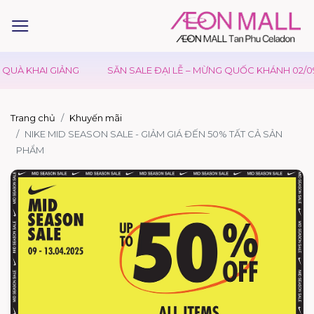
QUÀ KHAI GIẢNG
SĂN SALE ĐẠI LỄ – MỪNG QUỐC KHÁNH 02/09
Trang chủ
Khuyến mãi
NIKE MID SEASON SALE - GIẢM GIÁ ĐẾN 50% TẤT CẢ SẢN
PHẨM