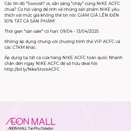
Các tín đồ "Swoosh" ơi, sẵn sàng "cháy" cùng NIKE ACFC
chưa? Cơ hội vàng để rinh về những sản phẩm NIKE yêu
thích với mức giá không thể tin nổi: GIẢM GIÁ LÊN ĐẾN
50% TẤT CẢ SẢN PHẨM!
Thời gian "săn sale" có hạn: 09/04 - 13/04/2025
Không áp dụng chung với chương trình thẻ VIP ACFC và
các CTKM khác.
Áp dụng tại tất cả cửa hàng NIKE ACFC toàn quốc Nhanh
chân đến ngay NIKE ACFC để sở hữu deal hời:
http://bit.ly/NikeStoreACFC