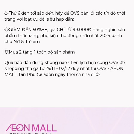
🥳Thứ 6 đen tối sắp đến, hãy để OVS dẫn lối các tín đồ thời
trang với loạt ưu đãi siêu hấp dẫn:
💥GIẢM ĐẾN 50%++, giá CHỈ TỪ 99.000Đ hàng nghìn sản
phẩm thời trang, phụ kiện thu đông mới nhất 2024 dành
cho Nữ & Trẻ em
💥Mua 2 tặng 1 toàn bộ sản phẩm
Quá hấp dẫn đúng không nào? Lên lịch hẹn cùng OVS để
shopping thả ga từ 25/11 - 02/12 duy nhất tại OVS - AEON
MALL Tân Phú Celadon ngay thôi cả nhà ơi!😍