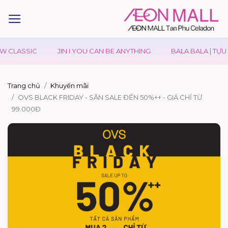
W CLASSIC
JIN I YOU CAN BE ANYTHING
BALA BALA | TỰU
Trang chủ
Khuyến mãi
OVS BLACK FRIDAY - SĂN SALE ĐẾN 50%++ - GIÁ CHỈ TỪ
99.000Đ