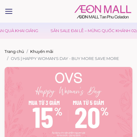
 QUÀ KHAI GIẢNG
SĂN SALE ĐẠI LỄ – MỪNG QUỐC KHÁNH 02/0
Trang chủ
Khuyến mãi
OVS | HAPPY WOMAN'S DAY - BUY MORE SAVE MORE