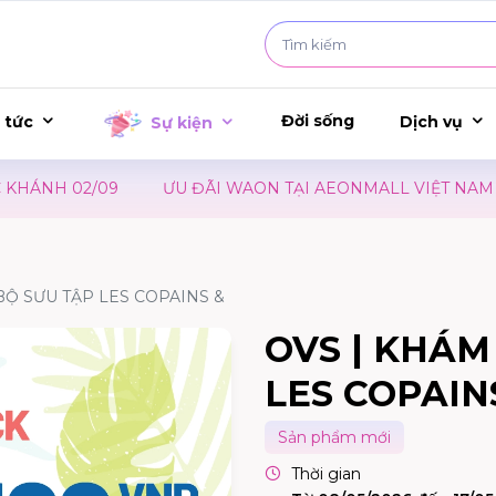
Đời sống
 tức
Dịch vụ
Sự kiện
2/09
ƯU ĐÃI WAON TẠI AEONMALL VIỆT NAM – SỰ KIỆ
BỘ SƯU TẬP LES COPAINS &
OVS | KHÁM
LES COPAIN
Sản phẩm mới
Thời gian