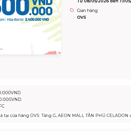
Từ 08/05/2026 đến 17/05
Gian hàng
OVS
00.000VND
00.000VND
FC
iá tại cửa hàng OVS: Tầng G, AEON MALL TÂN PHÚ CELADON đế