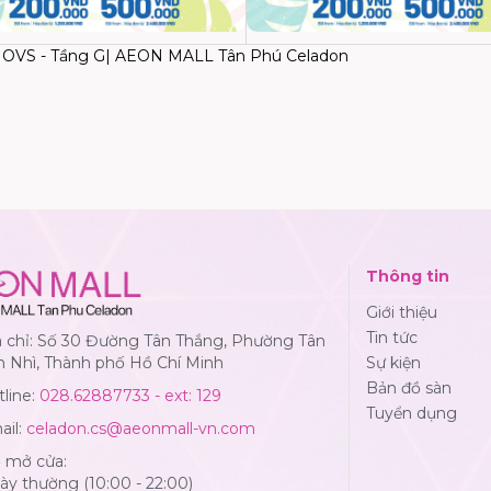
ng OVS - Tầng G| AEON MALL Tân Phú Celadon
Thông tin
Giới thiệu
Tin tức
a chỉ: Số 30 Đường Tân Thắng, Phường Tân
n Nhì, Thành phố Hồ Chí Minh
Sự kiện
Bản đồ sàn
line:
028.62887733 - ext: 129
Tuyển dụng
ail:
celadon.cs@aeonmall-vn.com
ờ mở cửa:
y thường (10:00 - 22:00)