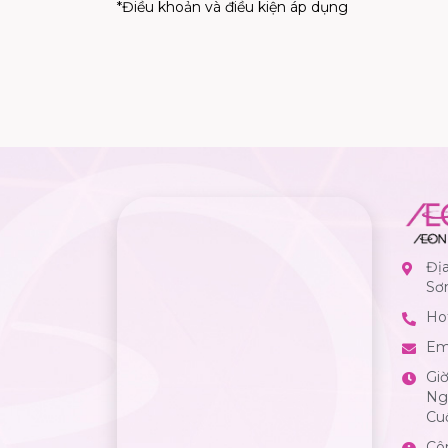
*Điều khoản và điều kiện áp dụng
Đị
Sơ
Hot
Em
Gi
Ngà
Cuố
Cô