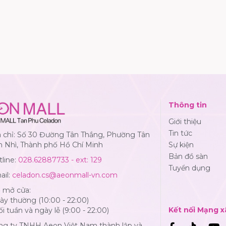
Thông tin
Giới thiệu
Tin tức
a chỉ: Số 30 Đường Tân Thắng, Phường Tân
n Nhì, Thành phố Hồ Chí Minh
Sự kiện
Bản đồ sàn
line:
028.62887733 - ext: 129
Tuyển dụng
ail:
celadon.cs@aeonmall-vn.com
ờ mở cửa:
y thường (10:00 - 22:00)
Kết nối Mạng x
i tuần và ngày lễ (9:00 - 22:00)
ng ty TNHH Aeon Việt Nam thành lập và