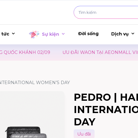
Đời sống
 tức
Dịch vụ
Sự kiện
QUỐC KHÁNH 02/09
ƯU ĐÃI WAON TẠI AEONMALL VIỆT 
INTERNATIONAL WOMEN’S DAY
PEDRO | HA
INTERNATI
DAY
Ưu đãi