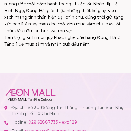
mong ước một năm hanh thông, thuận lợi. Nhân dịp Tết
Bính Ngọ, Đông Hải giới thiệu những thiết kế giày & túi
xách mang tinh thần hiện đại, chỉn chu, đồng thời gửi tặng
xấp bao lì xì may mắn cho mỗi đơn mua sắm như một lời
chúc đầu năm an lành và trọn vẹn.
Trân trọng kính mời quý khách ghé cửa hàng Đông Hải ở
Tầng 1 để mua sắm và nhận quà đầu năm.
Địa chỉ: Số 30 Đường Tân Thắng, Phường Tân Sơn Nhì,
Thành phố Hồ Chí Minh
Hotline:
028.62887733 - ext: 129
Email:
celadon.cs@aeonmall-vn.com