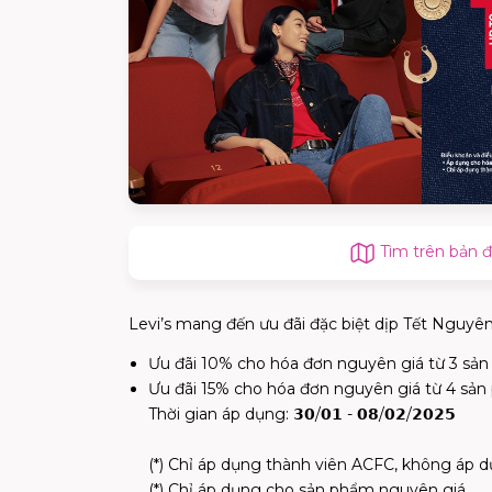
Tìm trên bản 
Levi’s mang đến ưu đãi đặc biệt dịp Tết Nguyê
Ưu đãi 10% cho hóa đơn nguyên giá từ 3 s
Ưu đãi 15% cho hóa đơn nguyên giá từ 4 sả
Thời gian áp dụng: 𝟯𝟬/𝟬𝟭 - 𝟬𝟴/𝟬𝟮/𝟮𝟬𝟮𝟱
(*) Chỉ áp dụng thành viên ACFC, không áp
(*) Chỉ áp dụng cho sản phẩm nguyên giá