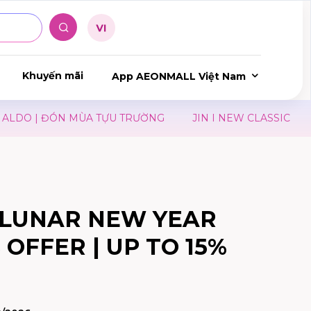
Khuyến mãi
App AEONMALL Việt Nam
DO | ĐÓN MÙA TỰU TRƯỜNG
JIN I NEW CLASSIC
J
 LUNAR NEW YEAR
 OFFER | UP TO 15%