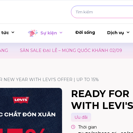
Đời sống
 tức
Dịch vụ
Sự kiện
G
SĂN SALE ĐẠI LỄ – MỪNG QUỐC KHÁNH 02/09
AL
 NEW YEAR WITH LEVI'S OFFER | UP TO 15%
READY FOR
WITH LEVI'S
Ưu đãi
Thời gian