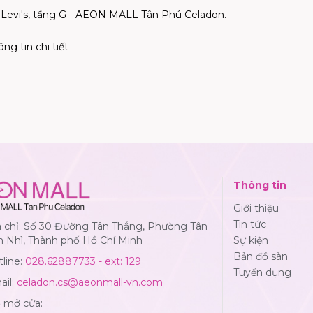
ng Levi's, tầng G - AEON MALL Tân Phú Celadon.
ng tin chi tiết
Thông tin
Giới thiệu
Tin tức
a chỉ: Số 30 Đường Tân Thắng, Phường Tân
n Nhì, Thành phố Hồ Chí Minh
Sự kiện
Bản đồ sàn
line:
028.62887733 - ext: 129
Tuyển dụng
ail:
celadon.cs@aeonmall-vn.com
ờ mở cửa: