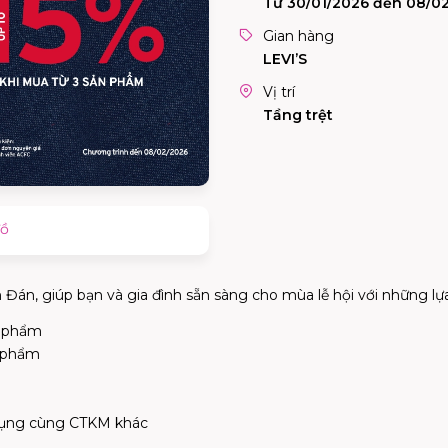
Từ 30/01/2026 đến 08/0
Gian hàng
LEVI’S
Vị trí
Tầng trệt
đồ
n Đán, giúp bạn và gia đình sẵn sàng cho mùa lễ hội với những 
ản phẩm
n phẩm
 dụng cùng CTKM khác