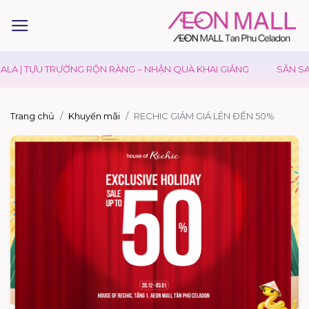
LA | TỰU TRƯỜNG RỘN RÀNG – NHẬN QUÀ KHAI GIẢNG
SĂN SAL
Trang chủ
Khuyến mãi
RECHIC GIẢM GIÁ LÊN ĐẾN 50%