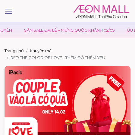
UYỀN
SĂN SALE ĐẠI LỄ – MỪNG QUỐC KHÁNH 02/09
ƯU Đ
Trang chủ
Khuyến mãi
RED THE COLOR OF LOVE - THÊM ĐỎ THÊM YÊU