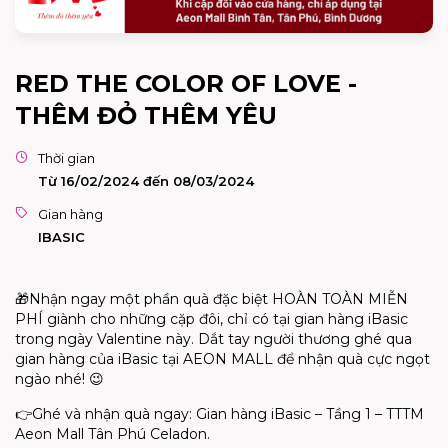
RED THE COLOR OF LOVE -
THÊM ĐỎ THÊM YÊU
Thời gian
Từ 16/02/2024 đến 08/03/2024
Gian hàng
IBASIC
🎁Nhận ngay một phần quà đặc biệt HOÀN TOÀN MIỄN
PHÍ giành cho những cặp đôi, chỉ có tại gian hàng
iBasic
trong ngày
Valentine
này. Dắt tay người thương ghé qua
gian hàng của
iBasic
tại AEON MALL để nhận quà cực ngọt
ngào nhé! 😉
👉
Ghé
và
nhận
quà
ngay
:
Gian
hàng
iBasic
–
Tầng
1 – TTTM
Aeon Mall Tân
Phú
Celadon.