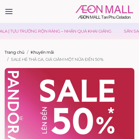
LA | TỰU TRƯỜNG RỘN RÀNG – NHẬN QUÀ KHAI GIẢNG
SĂN SAL
Trang chủ
Khuyến mãi
SALE HÈ THẢ GA, GIÁ GIẢM MỘT NỬA ĐẾN 50%