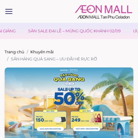
GIẢNG
SĂN SALE ĐẠI LỄ – MỪNG QUỐC KHÁNH 02/09
ƯU Đ
Trang chủ
Khuyến mãi
SĂN HÀNG QUÀ SANG – ƯU ĐÃI HÈ RỰC RỠ