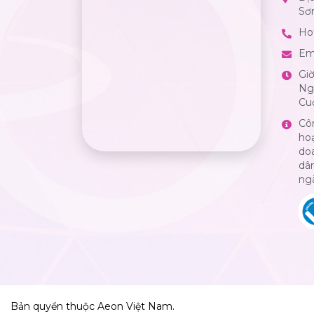
Sơ
Hot
Em
Gi
Ngà
Cuố
Cô
ho
do
dân
ng
Bản quyền thuộc Aeon Việt Nam.