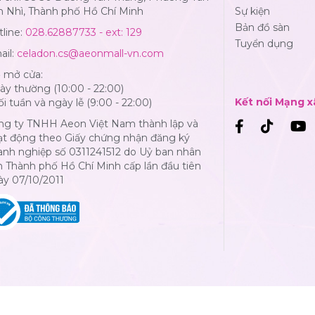
n Nhì, Thành phố Hồ Chí Minh
Sự kiện
Bản đồ sàn
line:
028.62887733 - ext: 129
Tuyển dụng
ail:
celadon.cs@aeonmall-vn.com
ờ mở cửa:
y thường (10:00 - 22:00)
Kết nối Mạng x
i tuần và ngày lễ (9:00 - 22:00)
ng ty TNHH Aeon Việt Nam thành lập và
ạt động theo Giấy chứng nhận đăng ký
anh nghiệp số 0311241512 do Uỷ ban nhân
 Thành phố Hồ Chí Minh cấp lần đầu tiên
ày 07/10/2011