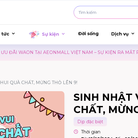
Đời sống
 tức
Dịch vụ
Sự kiện
ĐÃI WAON TẠI AEONMALL VIỆT NAM – SỰ KIỆN RA MẮT PHI
KHUI QUÀ CHẤT, MỪNG THỎ LÊN 9!
SINH NHẬT 
CHẤT, MỪNG
Dịp đặc biệt
Thời gian