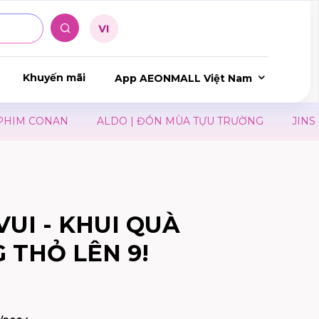
Khuyến mãi
App AEONMALL Việt Nam
M CONAN
ALDO | ĐÓN MÙA TỰU TRƯỜNG
JINS × T
VUI - KHUI QUÀ
 THỎ LÊN 9!