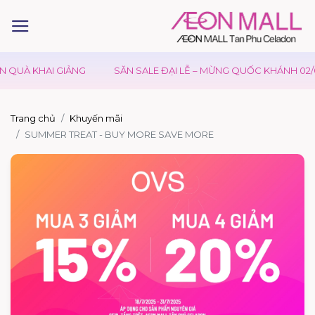
 QUÀ KHAI GIẢNG
SĂN SALE ĐẠI LỄ – MỪNG QUỐC KHÁNH 02/0
Trang chủ
Khuyến mãi
SUMMER TREAT - BUY MORE SAVE MORE