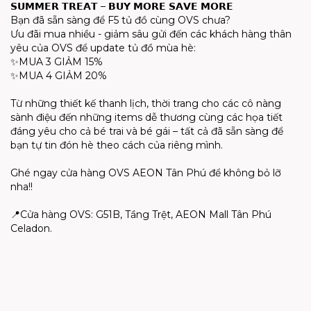
𝗦𝗨𝗠𝗠𝗘𝗥 𝗧𝗥𝗘𝗔𝗧 – 𝗕𝗨𝗬 𝗠𝗢𝗥𝗘 𝗦𝗔𝗩𝗘 𝗠𝗢𝗥𝗘
Bạn đã sẵn sàng để F5 tủ đồ cùng OVS chưa?
Ưu đãi mua nhiều - giảm sâu gửi đến các khách hàng thân
yêu của OVS để update tủ đồ mùa hè:
✨MUA 3 GIẢM 15%
✨MUA 4 GIẢM 20%
Từ những thiết kế thanh lịch, thời trang cho các cô nàng
sành điệu đến những items dễ thương cùng các họa tiết
đáng yêu cho cả bé trai và bé gái – tất cả đã sẵn sàng để
bạn tự tin đón hè theo cách của riêng mình.
Ghé ngay cửa hàng OVS AEON Tân Phú để không bỏ lỡ
nha!!
📍Cửa hàng OVS: G51B, Tầng Trệt, AEON Mall Tân Phú
Celadon.