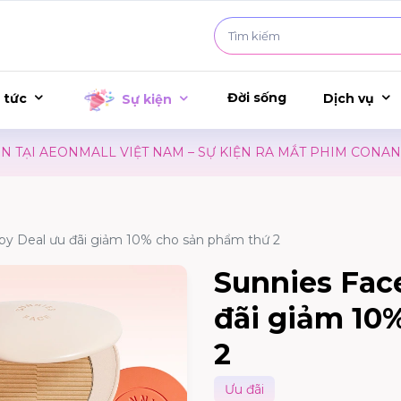
Đời sống
 tức
Dịch vụ
Sự kiện
ẠI AEONMALL VIỆT NAM – SỰ KIỆN RA MẮT PHIM CONAN
py Deal ưu đãi giảm 10% cho sản phẩm thứ 2
Sunnies Fac
đãi giảm 10
2
Ưu đãi