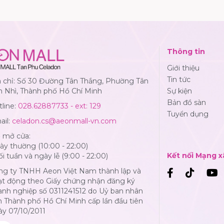
Thông tin
Giới thiệu
Tin tức
a chỉ: Số 30 Đường Tân Thắng, Phường Tân
n Nhì, Thành phố Hồ Chí Minh
Sự kiện
Bản đồ sàn
line:
028.62887733 - ext: 129
Tuyển dụng
ail:
celadon.cs@aeonmall-vn.com
ờ mở cửa:
y thường (10:00 - 22:00)
Kết nối Mạng x
i tuần và ngày lễ (9:00 - 22:00)
ng ty TNHH Aeon Việt Nam thành lập và
ạt động theo Giấy chứng nhận đăng ký
anh nghiệp số 0311241512 do Uỷ ban nhân
 Thành phố Hồ Chí Minh cấp lần đầu tiên
ày 07/10/2011