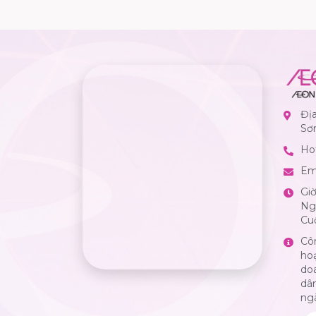
Đị
Sơ
Hot
Em
Gi
Ngà
Cuố
Cô
ho
do
dân
ng