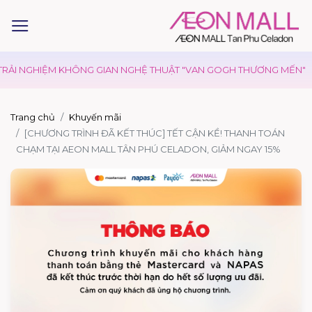
RẢI NGHIỆM KHÔNG GIAN NGHỆ THUẬT "VAN GOGH THƯƠNG MẾN"
Trang chủ
Khuyến mãi
[CHƯƠNG TRÌNH ĐÃ KẾT THÚC] TẾT CẬN KỀ! THANH TOÁN
CHẠM TẠI AEON MALL TÂN PHÚ CELADON, GIẢM NGAY 15%