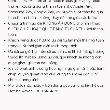
Contactless Mastercard® hoặc Napas (thẻ vật lý hoặc
thẻ liên kết ứng dụng thanh toán như Apple Pay,
Samsung Pay, Google Pay, v.v) xuyên suốt toàn bộ quá
trình thanh toán – không thay đổi thẻ giữa các bước.
Chương trình ưu đãi KHÔNG ÁP DỤNG cho hình thức
CHÈN CHIP HOẶC QUẸT BĂNG TỪ CỦA THẺ khi thanh
toán.
Khách hàng được hưởng ưu đãi 02 lần mỗi thẻ mỗi tuần
trong suốt thời gian diễn ra chương trình.
Ưu đãi có giới hạn nên sẽ ưu tiên cho khách hàng hưởng
trước. Khi hết số lượng ưu đãi, quý khách sẽ không còn
được giảm giá cho đơn hàng.
Khi có phát sinh trường hợp nghi ngờ gian lận hoặc tranh
chấp, quyền quyết định cuối cùng thuộc về đơn vị tổ
chức chương trình.
Mọi thắc mắc hoặc ý kiến đóng góp vui lòng liên hệ qua
Hotline Payoo: 1900 54 54 78.