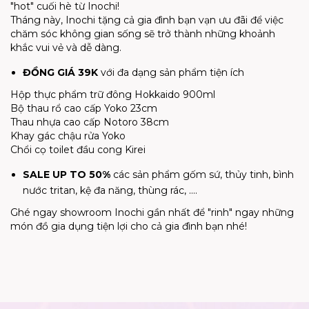
"hot" cuối hè từ Inochi!
Tháng này, Inochi tặng cả gia đình bạn vạn ưu đãi để việc
chăm sóc không gian sống sẽ trở thành những khoảnh
khắc vui vẻ và dễ dàng.
ĐỒNG GIÁ 39K
với đa dạng sản phẩm tiện ích
Hộp thực phẩm trữ đông Hokkaido 900ml
Bộ thau rổ cao cấp Yoko 23cm
Thau nhựa cao cấp Notoro 38cm
Khay gác chậu rửa Yoko
Chổi cọ toilet đầu cong Kirei
SALE UP TO 50%
các sản phẩm gốm sứ, thủy tinh, bình
nước tritan, kệ đa năng, thùng rác, ....
Ghé ngay showroom Inochi gần nhất để "rinh" ngay những
món đồ gia dụng tiện lợi cho cả gia đình bạn nhé!