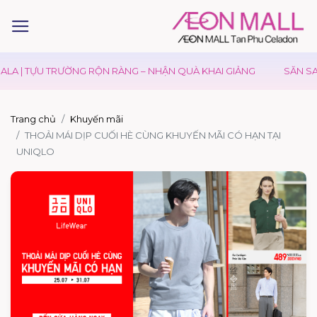
LA | TỰU TRƯỜNG RỘN RÀNG – NHẬN QUÀ KHAI GIẢNG
SĂN SAL
Trang chủ
Khuyến mãi
THOẢI MÁI DỊP CUỐI HÈ CÙNG KHUYẾN MÃI CÓ HẠN TẠI
UNIQLO