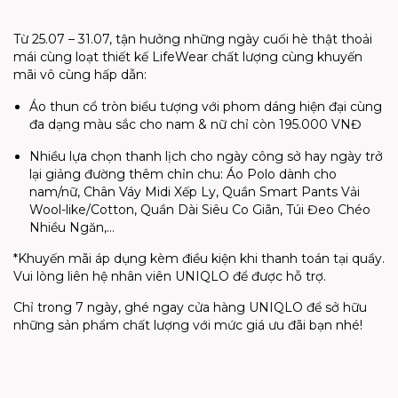
Từ 25.07 – 31.07, tận hưởng những ngày cuối hè thật thoải
mái cùng loạt thiết kế LifeWear chất lượng cùng khuyến
mãi vô cùng hấp dẫn:
Áo thun cổ tròn biểu tượng với phom dáng hiện đại cùng
đa dạng màu sắc cho nam & nữ chỉ còn 195.000 VNĐ
Nhiều lựa chọn thanh lịch cho ngày công sở hay ngày trở
lại giảng đường thêm chỉn chu: Áo Polo dành cho
nam/nữ, Chân Váy Midi Xếp Ly, Quần Smart Pants Vải
Wool-like/Cotton, Quần Dài Siêu Co Giãn, Túi Đeo Chéo
Nhiều Ngăn,...
*Khuyến mãi áp dụng kèm điều kiện khi thanh toán tại quầy.
Vui lòng liên hệ nhân viên UNIQLO để được hỗ trợ.
Chỉ trong 7 ngày, ghé ngay cửa hàng UNIQLO để sở hữu
những sản phẩm chất lượng với mức giá ưu đãi bạn nhé!