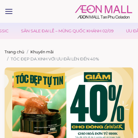
SIC
SĂN SALE ĐẠI LỄ – MỪNG QUỐC KHÁNH 02/09
ƯU ĐÃI
Trang chủ
Khuyến mãi
TÓC ĐẸP DA XINH VỚI ƯU ĐÃI LÊN ĐẾN 40%