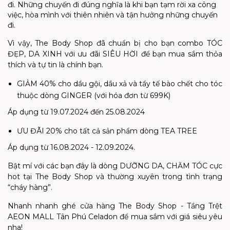
đi. Những chuyến đi đúng nghĩa là khi bạn tạm rời xa công
việc, hòa mình với thiên nhiên và tận hưởng những chuyến
đi.
Vì vậy, The Body Shop đã chuẩn bị cho bạn combo TÓC
ĐẸP, DA XINH với ưu đãi SIÊU HỜI để bạn mua sắm thỏa
thích và tự tin là chính bạn.
GIẢM 40% cho dầu gội, dầu xả và tẩy tế bào chết cho tóc
thuộc dòng GINGER (với hóa đơn từ 699K)
Áp dụng từ 19.07.2024 đến 25.08.2024
ƯU ĐÃI 20% cho tất cả sản phẩm dòng TEA TREE
Áp dụng từ 16.08.2024 - 12.09.2024.
Bật mí với các bạn đây là dòng DƯỠNG DA, CHĂM TÓC cực
hot tại The Body Shop và thường xuyên trong tình trạng
“cháy hàng”.
Nhanh nhanh ghé cửa hàng The Body Shop - Tầng Trệt
AEON MALL Tân Phú Celadon để mua sắm với giá siêu yêu
nha!