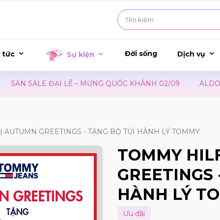
Đời sống
 tức
Dịch vụ
Sự kiện
SĂN SALE ĐẠI LỄ – MỪNG QUỐC KHÁNH 02/09
ALDO | 
| AUTUMN GREETINGS - TẶNG BỘ TÚI HÀNH LÝ TOMMY
TOMMY HIL
GREETINGS 
HÀNH LÝ T
Ưu đãi