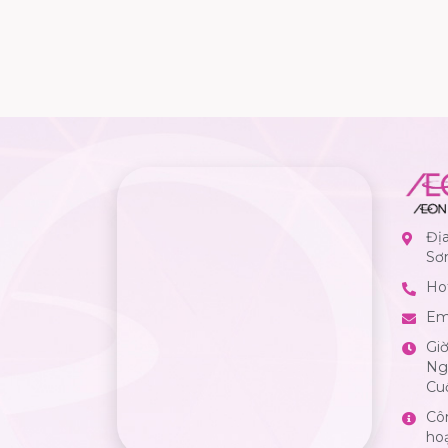
Đị
Sơ
Hot
Em
Gi
Ngà
Cuố
Cô
ho