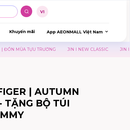
Khuyến mãi
App AEONMALL Việt Nam
ĐÓN MÙA TỰU TRƯỜNG
JIN I NEW CLASSIC
JIN I Y
FIGER | AUTUMN
- TẶNG BỘ TÚI
OMMY