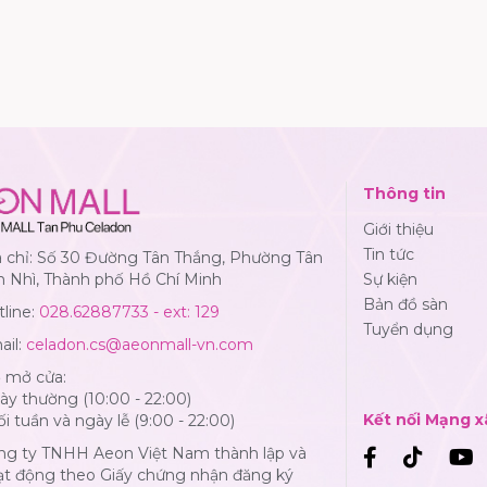
Thông tin
Giới thiệu
Tin tức
a chỉ: Số 30 Đường Tân Thắng, Phường Tân
n Nhì, Thành phố Hồ Chí Minh
Sự kiện
Bản đồ sàn
line:
028.62887733 - ext: 129
Tuyển dụng
ail:
celadon.cs@aeonmall-vn.com
ờ mở cửa:
y thường (10:00 - 22:00)
Kết nối Mạng x
i tuần và ngày lễ (9:00 - 22:00)
ng ty TNHH Aeon Việt Nam thành lập và
ạt động theo Giấy chứng nhận đăng ký