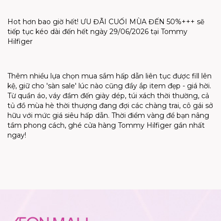
Hot hơn bao giờ hết! ƯU ĐÃI CUỐI MÙA ĐẾN 50%+++ sẽ
tiếp tục kéo dài đến hết ngày 29/06/2026 tại Tommy
Hilfiger
Thêm nhiều lựa chọn mua sắm hấp dẫn liên tục được fill lên
kệ, giữ cho 'sàn sale' lúc nào cũng đầy ắp item đẹp - giá hời.
Từ quần áo, váy đầm đến giày dép, túi xách thời thường, cả
tủ đồ mùa hè thời thượng đang đợi các chàng trai, cô gái sở
hữu với mức giá siêu hấp dẫn. Thời điểm vàng để bạn nâng
tầm phong cách, ghé cửa hàng Tommy Hilfiger gần nhất
ngay!