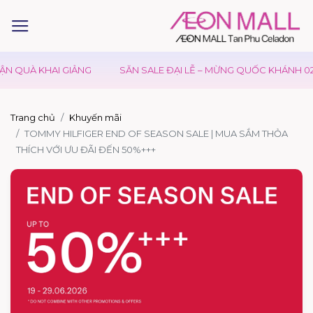
N QUÀ KHAI GIẢNG
SĂN SALE ĐẠI LỄ – MỪNG QUỐC KHÁNH 02/
Trang chủ
Khuyến mãi
TOMMY HILFIGER END OF SEASON SALE | MUA SẮM THỎA
THÍCH VỚI ƯU ĐÃI ĐẾN 50%+++