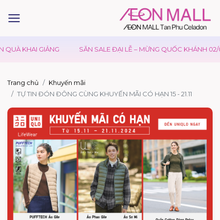
 QUÀ KHAI GIẢNG
SĂN SALE ĐẠI LỄ – MỪNG QUỐC KHÁNH 02/0
Trang chủ
Khuyến mãi
TỰ TIN ĐÓN ĐÔNG CÙNG KHUYẾN MÃI CÓ HẠN 15 - 21.11