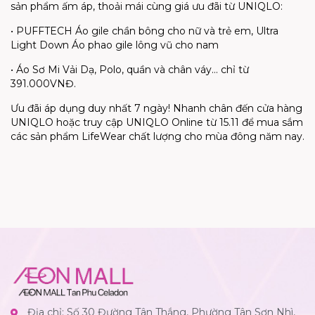
sản phẩm ấm áp, thoải mái cùng giá ưu đãi từ UNIQLO:
• PUFFTECH Áo gile chần bông cho nữ và trẻ em, Ultra
Light Down Áo phao gile lông vũ cho nam
• Áo Sơ Mi Vải Dạ, Polo, quần và chân váy… chỉ từ
391.000VNĐ.
Ưu đãi áp dụng duy nhất 7 ngày! Nhanh chân đến cửa hàng
UNIQLO hoặc truy cập UNIQLO Online từ 15.11 để mua sắm
các sản phẩm LifeWear chất lượng cho mùa đông năm nay.
Địa chỉ: Số 30 Đường Tân Thắng, Phường Tân Sơn Nhì,