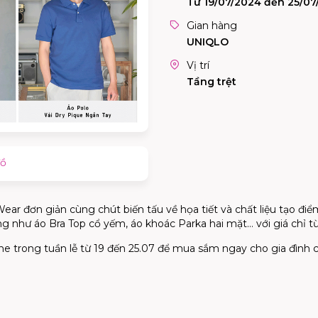
Từ 19/07/2024 đến 25/07
Gian hàng
UNIQLO
Vị trí
Tầng trệt
đồ
ar đơn giản cùng chút biến tấu về họa tiết và chất liệu tạo điểm
g như áo Bra Top cổ yếm, áo khoác Parka hai mặt… với giá chỉ 
trong tuần lễ từ 19 đến 25.07 để mua sắm ngay cho gia đình c