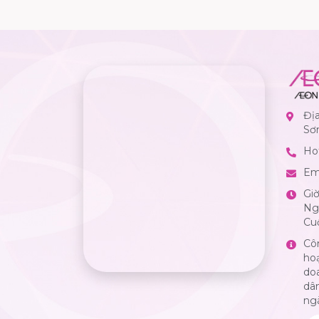
Đị
Sơ
Hot
Em
Gi
Ngà
Cuố
Cô
ho
do
dân
ng