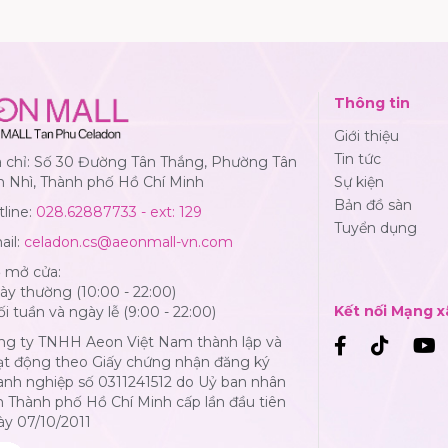
Thông tin
Giới thiệu
Tin tức
a chỉ: Số 30 Đường Tân Thắng, Phường Tân
n Nhì, Thành phố Hồ Chí Minh
Sự kiện
Bản đồ sàn
line:
028.62887733 - ext: 129
Tuyển dụng
ail:
celadon.cs@aeonmall-vn.com
ờ mở cửa:
y thường (10:00 - 22:00)
Kết nối Mạng x
i tuần và ngày lễ (9:00 - 22:00)
ng ty TNHH Aeon Việt Nam thành lập và
ạt động theo Giấy chứng nhận đăng ký
anh nghiệp số 0311241512 do Uỷ ban nhân
 Thành phố Hồ Chí Minh cấp lần đầu tiên
ày 07/10/2011