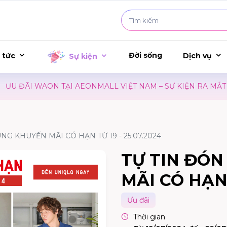
Đời sống
 tức
Dịch vụ
Sự kiện
 ĐÃI WAON TẠI AEONMALL VIỆT NAM – SỰ KIỆN RA MẮT P
NG KHUYẾN MÃI CÓ HẠN TỪ 19 - 25.07.2024
TỰ TIN ĐÓN
MÃI CÓ HẠN 
Ưu đãi
Thời gian