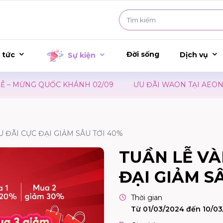
Đời sống
 tức
Dịch vụ
Sự kiện
 MỪNG QUỐC KHÁNH 02/09
ƯU ĐÃI WAON TẠI AEONMALL
U ĐÃI CỰC ĐẠI GIẢM SÂU TỚI 40%
TUẦN LỄ VÀ
ĐẠI GIẢM S
Thời gian
Từ 01/03/2024 đến 10/0