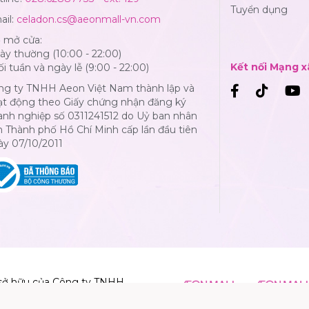
Tuyển dụng
ail:
celadon.cs@aeonmall-vn.com
ờ mở cửa:
y thường (10:00 - 22:00)
Kết nối Mạng x
i tuần và ngày lễ (9:00 - 22:00)
ng ty TNHH Aeon Việt Nam thành lập và
ạt động theo Giấy chứng nhận đăng ký
anh nghiệp số 0311241512 do Uỷ ban nhân
 Thành phố Hồ Chí Minh cấp lần đầu tiên
ày 07/10/2011
sở hữu của Công ty TNHH