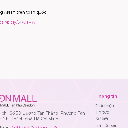
ống ANTA trên toàn quốc
ps://bit.ly/3PUTVW
Thông tin
Giới thiệu
Tin tức
a chỉ: Số 30 Đường Tân Thắng, Phường Tân
n Nhì, Thành phố Hồ Chí Minh
Sự kiện
Bản đồ sàn
line:
028.62887733 - ext: 129