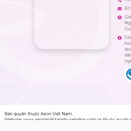
Em
Gi
Ngà
Cuố
Cô
ho
do
dân
ng
Bản quyền thuộc Aeon Việt Nam.
Website: www.aeonmall-tanphuceladon.com.vn thuộc quyền 
Aeon Việt Nam