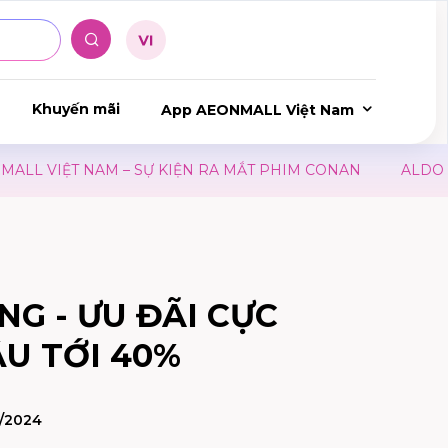
Khuyến mãi
App AEONMALL Việt Nam
 VIỆT NAM – SỰ KIỆN RA MẮT PHIM CONAN
ALDO | Đ
NG - ƯU ĐÃI CỰC
ÂU TỚI 40%
3/2024