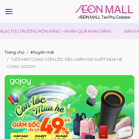
LA | TỰU TRƯỜNG RỘN RÀNG – NHẬN QUÀ KHAI GIẢNG
SĂN SAL
Trang chủ
Khuyến mãi
TƯƠI MÁT CÙNG CƠN LỐC SIÊU GIẢM GIÁ SUỐT MÙA HÈ
CÙNG GOJOY