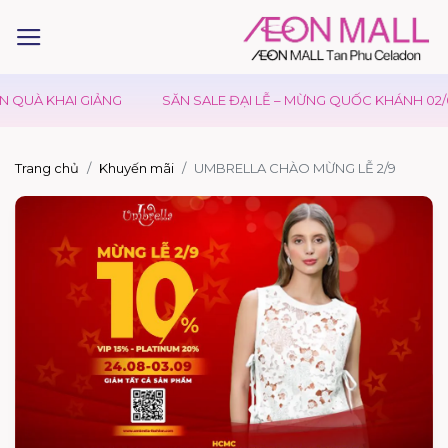
QUÀ KHAI GIẢNG
SĂN SALE ĐẠI LỄ – MỪNG QUỐC KHÁNH 02/0
Trang chủ
Khuyến mãi
UMBRELLA CHÀO MỪNG LỄ 2/9