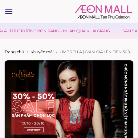
A | TỰU TRƯỜNG RỘN RÀNG – NHẬN QUÀ KHAI GIẢNG
SĂN SALE
Trang chủ
Khuyến mãi
UMBRELLA | GIẢM GIÁ LÊN ĐẾN 50%