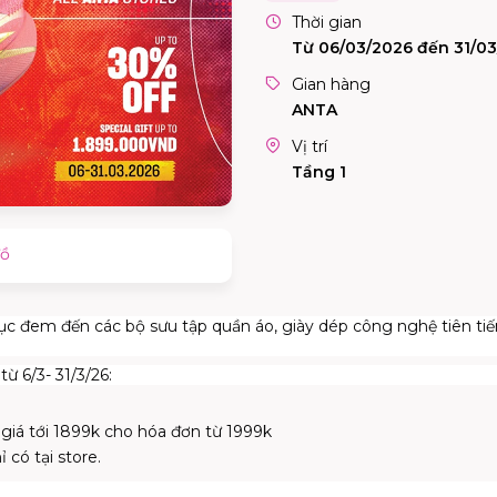
Thời gian
Từ 06/03/2026 đến 31/0
Gian hàng
ANTA
Vị trí
Tầng 1
đồ
ục đem đến các bộ sưu tập quần áo, giày dép công nghệ tiên tiế
ừ 6/3- 31/3/26:
ị giá tới 1899k cho hóa đơn từ 1999k
có tại store.