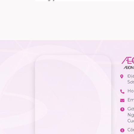
Đị
Sơ
Hot
Em
Gi
Ngà
Cuố
Cô