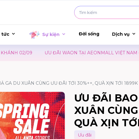
Đời sống
 tức
Dịch vụ
Sự kiện
NH 02/09
ƯU ĐÃI WAON TẠI AEONMALL VIỆT NAM – SỰ
HẢ GA DU XUÂN CÙNG ƯU ĐÃI TỚI 30%++, QUÀ XỊN TỚI 1899K
ƯU ĐÃI BAO
XUÂN CÙNG 
QUÀ XỊN TỚ
Ưu đãi