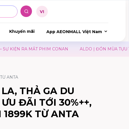
Khuyến mãi
App AEONMALL Việt Nam
 KIỆN RA MẮT PHIM CONAN
ALDO | ĐÓN MÙA TỰU TRƯ
 TỪ ANTA
 LA, THẢ GA DU
ƯU ĐÃI TỚI 30%++,
I 1899K TỪ ANTA