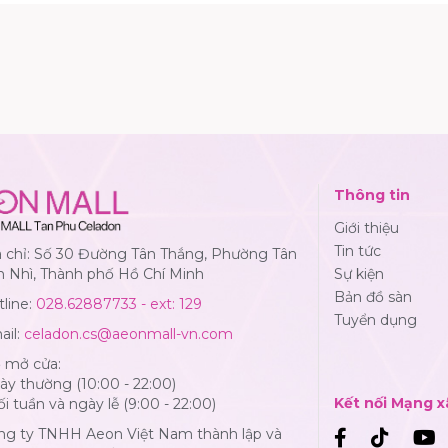
Thông tin
Giới thiệu
Tin tức
a chỉ: Số 30 Đường Tân Thắng, Phường Tân
n Nhì, Thành phố Hồ Chí Minh
Sự kiện
Bản đồ sàn
line:
028.62887733 - ext: 129
Tuyển dụng
ail:
celadon.cs@aeonmall-vn.com
ờ mở cửa:
y thường (10:00 - 22:00)
Kết nối Mạng x
i tuần và ngày lễ (9:00 - 22:00)
ng ty TNHH Aeon Việt Nam thành lập và