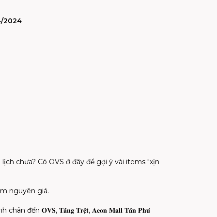
4/2024
lịch chưa? Có OVS ở đây để gợi ý vài items "xịn
 phẩm nguyên giá.
𝐕𝐒, 𝐓𝐚̂̀𝐧𝐠 𝐓𝐫𝐞̣̂𝐭, 𝐀𝐞𝐨𝐧 𝐌𝐚𝐥𝐥 𝐓𝐚̂𝐧 𝐏𝐡𝐮́