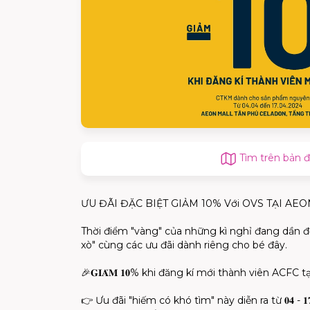
Tìm trên bản 
ƯU ĐÃI ĐẶC BIỆT GIẢM 10% Với OVS TẠI A
Thời điểm "vàng" của những kì nghỉ đang dần đế
xò" cùng các ưu đãi dành riêng cho bé đây.
🎉𝐆𝐈𝐀̉𝐌 𝟏𝟎% khi đăng kí mới thành viên ACFC tại 
👉 Ưu đãi "hiếm có khó tìm" này diễn ra từ 𝟎𝟒 - 𝟏𝟕/𝟎𝟒/𝟐𝟎𝟐