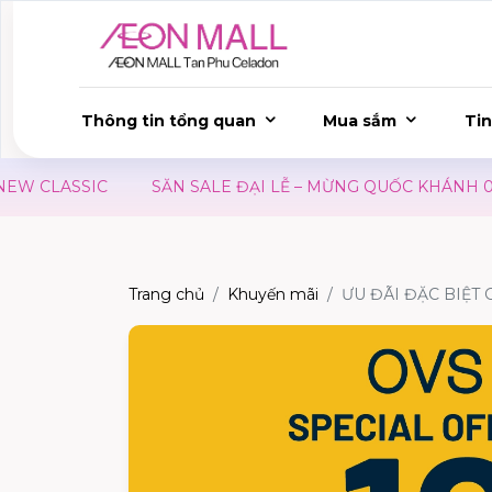
Thông tin tổng quan
Mua sắm
Tin
W CLASSIC
SĂN SALE ĐẠI LỄ – MỪNG QUỐC KHÁNH 02/0
Trang chủ
Khuyến mãi
ƯU ĐÃI ĐẶC BIỆT