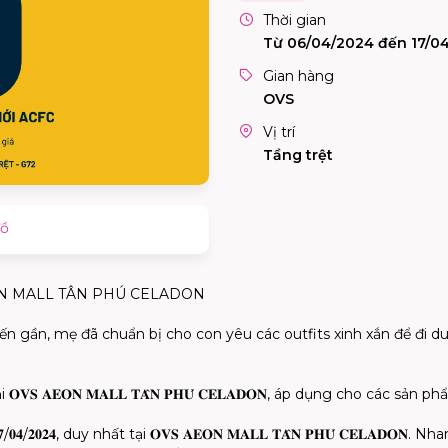
Thời gian
Từ 06/04/2024 đến 17/0
Gian hàng
OVS
Vị trí
Tầng trệt
đồ
EON MALL TÂN PHÚ CELADON
n gần, mẹ đã chuẩn bị cho con yêu các outfits xinh xắn để đi du 
𝐕𝐒 𝐀𝐄𝐎𝐍 𝐌𝐀𝐋𝐋 𝐓𝐀̂𝐍 𝐏𝐇𝐔́ 𝐂𝐄𝐋𝐀𝐃𝐎𝐍, áp dụng cho các sản
𝟒, duy nhất tại 𝐎𝐕𝐒 𝐀𝐄𝐎𝐍 𝐌𝐀𝐋𝐋 𝐓𝐀̂𝐍 𝐏𝐇𝐔́ 𝐂𝐄𝐋𝐀𝐃𝐎𝐍. Nhanh chân đến 