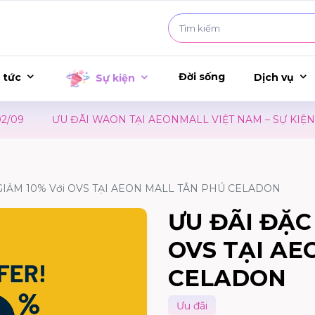
Đời sống
 tức
Dịch vụ
Sự kiện
9
ƯU ĐÃI WAON TẠI AEONMALL VIỆT NAM – SỰ KIỆN R
 GIẢM 10% Với OVS TẠI AEON MALL TÂN PHÚ CELADON
ƯU ĐÃI ĐẶC 
OVS TẠI AE
CELADON
Ưu đãi