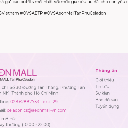
g "thả ga" các outfits mới nhất với mức giá siêu ưu đãi cho con yêu 
VSVietnam #OVSAETP #OVSAeonMallTanPhuCeladon
Thông tin
Giới thiệu
Tin tức
a chỉ: Số 30 Đường Tân Thắng, Phường Tân
n Nhì, Thành phố Hồ Chí Minh
Sự kiện
Bản đồ sàn
line:
028.62887733 - ext: 129
Tuyển dụng
ail:
celadon.cs@aeonmall-vn.com
ờ mở cửa:
y thường (10:00 - 22:00)