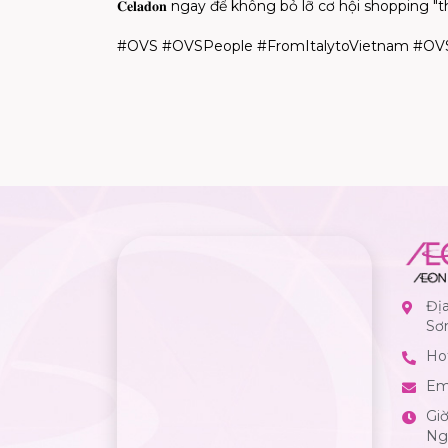
𝐂𝐞𝐥𝐚𝐝𝐨𝐧 ngay để không bỏ lỡ cơ hội shoppin
#OVS #OVSPeople #FromItalytoVietnam #O
Đị
Sơ
Hot
Em
Gi
Ngà