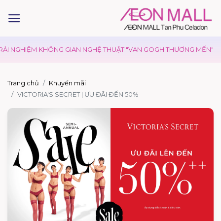
I NGHIỆM KHÔNG GIAN NGHỆ THUẬT "VAN GOGH THƯƠNG MẾN"
Trang chủ
Khuyến mãi
VICTORIA'S SECRET | ƯU ĐÃI ĐẾN 50%