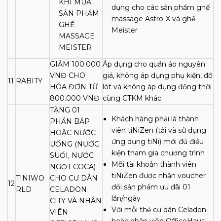
KHI MUA
dụng cho các sản phẩm ghế
SẢN PHẨM
massage Astro-X và ghế
GHẾ
Meister
MASSAGE
MEISTER
GIẢM 100.000
Áp dụng cho quần áo nguyên
VNĐ CHO
giá, không áp dụng phụ kiện, đồ
11
RABITY
HÓA ĐƠN TỪ
lót và không áp dụng đồng thời
800.000 VNĐ
cùng CTKM khác
TẶNG 01
Khách hàng phải là thành
PHẦN BẮP
viên tiNiZen (tải và sử dụng
HOẶC NƯỚC
ứng dụng tiNi) mới đủ điều
UỐNG (NƯỚC
kiện tham gia chương trình
SUỐI, NƯỚC
Mỗi tài khoản thành viên
NGỌT COCA)
tiNiZen được nhận voucher
TINIWO
CHO CƯ DÂN
12
đổi sản phẩm ưu đãi 01
RLD
CELADON
lần/ngày
CITY VÀ NHÂN
Với mỗi thẻ cư dân Celadon
VIÊN
hoặc nhân viên OfficeHaus