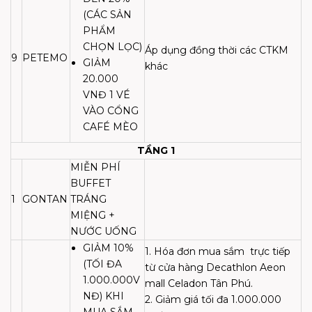
(CÁC SẢN
PHẨM
CHỌN LỌC)
Áp dụng đồng thời các CTKM
9
PETEMO
GIẢM
khác
20.000
VNĐ 1 VÉ
VÀO CỔNG
CAFÉ MÈO
TẦNG 1
MIỄN PHÍ
BUFFET
1
GONTAN
TRÁNG
MIỆNG +
NƯỚC UỐNG
GIẢM 10%
1. Hóa đơn mua sắm
trực tiếp
(TỐI ĐA
từ cửa hàng Decathlon Aeon
1.000.000V
mall Celadon Tân Phú.
NĐ) KHI
2. Giảm giá tối đa 1.000.000
MUA SẮM