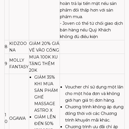
hoàn trả lại tiền mặt nếu sản
phẩm đổi thấp hơn với sản
phẩm mua.
- Joven có thể từ chối giao dịch
bán hàng nếu Quý Khách
không đủ điều kiện
KIDZOO
GIẢM 20% GIÁ
8
NA
VÉ VÀO CỔNG
MUA 100K XU
MOLLY
9
TẶNG THÊM
FANTASY
20K
GIẢM 35%
KHI MUA
Voucher chỉ sử dụng một lần
SẢN PHẨM
cho một hóa đơn và không
GHẾ
giới hạn giá trị đơn hàng.
MASSAGE
Chương trình không áp dụng
ASTRO X
đồng thời với các Chương
1
GIẢM LÊN
OGAWA
trình khuyến mãi khác.
0
ĐẾN 50%
Chương trình ưu đãi chỉ áp