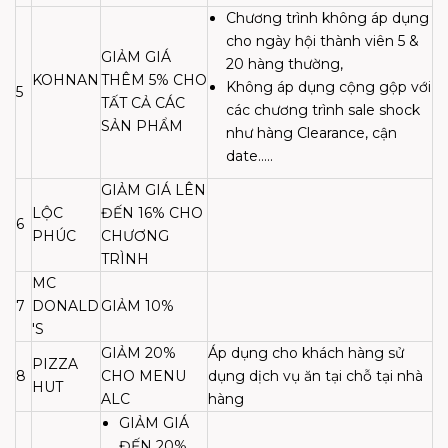
Chương trình không áp dụng
cho ngày hội thành viên 5 &
GIẢM GIÁ
20 hàng thường,
KOHNAN
THÊM 5% CHO
Không áp dụng cộng gộp với
5
TẤT CẢ CÁC
các chương trình sale shock
SẢN PHẨM
như hàng Clearance, cận
date.....
GIẢM GIÁ LÊN
LỘC
ĐẾN 16% CHO
6
PHÚC
CHƯƠNG
TRÌNH
MC
7
DONALD
GIẢM 10%
'S
GIẢM 20%
Áp dụng cho khách hàng sử
PIZZA
8
CHO MENU
dụng dịch vụ ăn tại chỗ tại nhà
HUT
ALC
hàng
GIẢM GIÁ
ĐẾN 20%