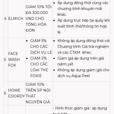
Áp dụng đồng thời cùng các
GIẢM 10% TỐI
chương trình khuyến mãi
ĐA 300.000
khác.
4
ELMICH
VND CHO
Áp dụng trực tiếp tại quầy khi
TỔNG HÓA
xuất trình thẻ/thông tin hợp
ĐƠN
lệ.
GIẢM 5%
Không áp dụng đồng thời với
CHO CÁC
Chương trình Giá trải nghiệm
DỊCH VỤ LẺ
và các CTKM
khác;
FACE
GIẢM 2%
Giảm giá áp dụng trên giá
5
WASH
CHO CÁC
niêm yết
FOX
LOẠI THẺ
Không áp dụng giảm giá cho
FOXIE
dịch vụ Aqua Peel
GIẢM 10%
HOME
TRÊN SP NỘI
6
COORDY
THẤT
NGUYÊN GIÁ.
- Hình thức giảm giá : áp dụng
trực tiếp