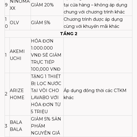
NINOMA
9
GIẢM 20%
tại cửa hàng – không áp dụng
XX
chung với chương trình khác
1
Chương trình được áp dụng
OLV
GIẢM 5%
0
cùng với khuyến mãi khác
TẦNG 2
HÓA ĐƠN
1.000.000
AKEMI
1
VNĐ SẼ GIẢM
UCHI
TRỰC TIẾP
100,000 VNĐ
TẶNG 1 THIẾT
BỊ LỌC NƯỚC
ARIZE
TẠI VÒI CHO
Áp dụng đồng thời các CTKM
2
HOME
LAVABO VỚI
khác
HÓA ĐƠN TỪ
5 TRIỆU
GIẢM 5% SẢN
BALA
3
PHẨM
BALA
NGUYÊN GIÁ