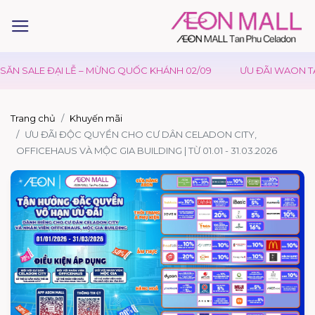
LE ĐẠI LỄ – MỪNG QUỐC KHÁNH 02/09
ƯU ĐÃI WAON TẠI AEON
Trang chủ
Khuyến mãi
ƯU ĐÃI ĐỘC QUYỀN CHO CƯ DÂN CELADON CITY,
OFFICEHAUS VÀ MỘC GIA BUILDING | TỪ 01.01 - 31.03.2026