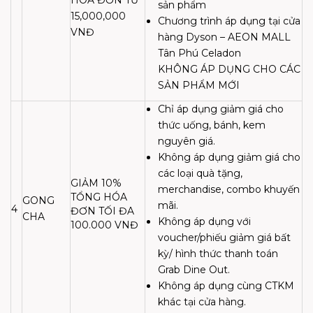
sản phẩm
15,000,000
Chương trình áp dụng tại cửa
VNĐ
hàng Dyson – AEON MALL
Tân Phú Celadon
KHÔNG ÁP DỤNG CHO CÁC
SẢN PHẨM MỚI
Chỉ áp dụng giảm giá cho
thức uống, bánh, kem
nguyên giá.
Không áp dụng giảm giá cho
các loại quà tặng,
GIẢM 10%
merchandise, combo khuyến
TỔNG HÓA
GONG
mãi.
4
ĐƠN TỐI ĐA
CHA
Không áp dụng với
100.000 VNĐ
voucher/phiếu giảm giá bất
kỳ/ hình thức thanh toán
Grab Dine Out.
Không áp dụng cùng CTKM
khác tại cửa hàng.