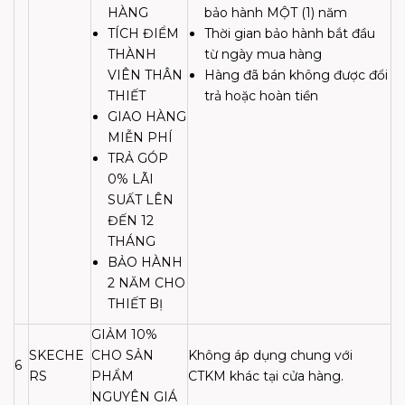
HÀNG
bảo hành MỘT (1) năm
TÍCH ĐIỂM
Thời gian bảo hành bắt đầu
THÀNH
từ ngày mua hàng
VIÊN THÂN
Hàng đã bán không được đổi
THIẾT
trả hoặc hoàn tiền
GIAO HÀNG
MIỄN PHÍ
TRẢ GÓP
0% LÃI
SUẤT LÊN
ĐẾN 12
THÁNG
BẢO HÀNH
2 NĂM CHO
THIẾT BỊ
GIẢM 10%
SKECHE
CHO SẢN
Không áp dụng chung với
6
RS
PHẨM
CTKM khác tại cửa hàng.
NGUYÊN GIÁ