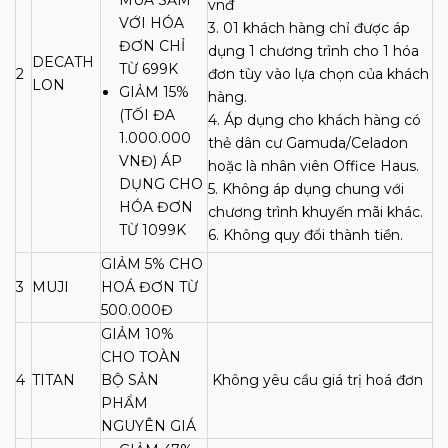
vnđ
VỚI HÓA
3. 01 khách hàng chỉ được áp
ĐƠN CHỈ
dụng 1 chương trình cho 1 hóa
DECATH
TỪ 699K
2
đơn tùy vào lựa chọn của khách
LON
GIẢM 15%
hàng.
(TỐI ĐA
4. Áp dụng cho khách hàng có
1.000.000
thẻ dân cư Gamuda/Celadon
VNĐ) ÁP
hoặc là nhân viên Office Haus.
DỤNG CHO
5. Không áp dụng chung với
HÓA ĐƠN
chương trình khuyến mãi khác.
TỪ 1099K
6. Không quy đổi thành tiền.
GIẢM 5% CHO
3
MUJI
HOÁ ĐƠN TỪ
500.000Đ
GIẢM 10%
CHO TOÀN
4
TITAN
BỘ SẢN
Không yêu cầu giá trị hoá đơn
PHẨM
NGUYÊN GIÁ