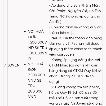
- Áp dụng cho Sản Phẩm Mới ,
Sản Phẩm Nguyên Giá, Đồ Thời
Trang Nữ. (Không áp dụng cho
Áo dài )
- Chương trình sẽ không quy đổi
VỚI HOÁ
thành tiền mặt
ĐƠN
- Nếu KH là thẻ thành viên hạng
1.500.000V
Daimond và Platinum sẽ được
ND SẼ TRỪ
áp dụng thêm chính sách thành
100.000VN
viên của Joven.
D
- Không áp dụng đồng thời với
VỚI HOÁ
7
JOVEN
CTKM khác (có nghĩa khi gian
ĐƠN
hàng đang có CTKM Quý KH sẽ
2.500.000
chọn 1 trong 2 CTKM để áp
VND SẼ
dụng).
TRÙ
- Vui lòng không trả sản phẩm,
200.000
hỗ trợ Quý Khách đổi size đổi
VND
mẫu nếu lỗi do sản xuất trong
vòng 5 ngày. Và Joven sẽ không