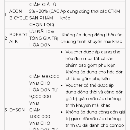
GIẢM GIÁ TỪ
AEON
5% - 20% (CÁC
Áp dụng đồng thời các CTKM
1
BICYCLE
SẢN PHẨM
khác
CHỌN LỌC)
ƯU ĐÃI 10%
BREADT
Không áp dụng đồng thời các
2
TỔNG GIÁ TRỊ
ALK
chương trình khuyến mãi khác
HÓA ĐƠN.
Voucher được áp dụng cho
hóa đơn mua tất cả sản
phẩm bao gồm phụ kiện.
Không áp dụng cho hóa đơn
GIẢM 500.000
chỉ bao gồm phụ kiện
VNĐ CHO
Voucher có thể được áp
HÓA ĐƠN TỪ
dụng đồng thời và cộng dồn
9,000,000
giá trị giảm với các chương
VNĐ
trình khuyến mãi khác
3
DYSON
GIẢM
Không áp dụng cộng dồn giá
1.000.000
trị giảm đối với các chương
VNĐ CHO
trình ưu đãi dành cho combo
HÓA ĐƠN TỪ