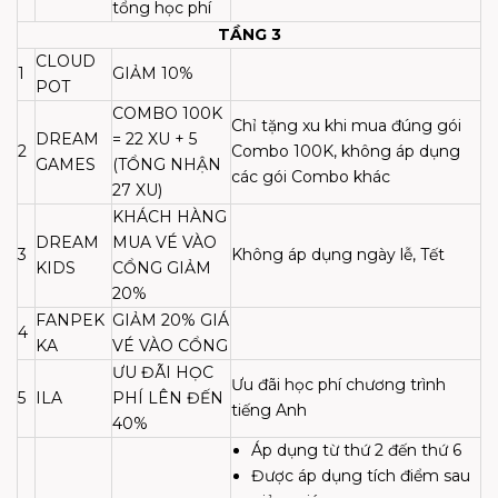
tổng học phí
TẦNG 3
CLOUD
1
GIẢM 10%
POT
COMBO 100K
Chỉ tặng xu khi mua đúng gói
DREAM
= 22 XU + 5
2
Combo 100K, không áp dụng
GAMES
(TỔNG NHẬN
các gói Combo khác
27 XU)
KHÁCH HÀNG
DREAM
MUA VÉ VÀO
3
Không áp dụng ngày lễ, Tết
KIDS
CỔNG GIẢM
20%
FANPEK
GIẢM 20% GIÁ
4
KA
VÉ VÀO CỔNG
ƯU ĐÃI HỌC
Ưu đãi học phí chương trình
5
ILA
PHÍ LÊN ĐẾN
tiếng Anh
40%
Áp dụng từ thứ 2 đến thứ 6
Được áp dụng tích điểm sau