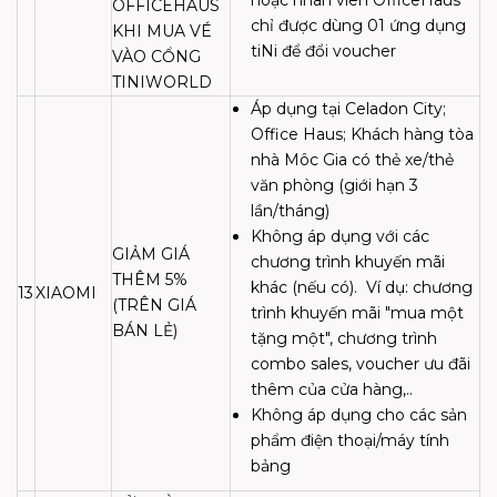
OFFICEHAUS
chỉ được dùng 01 ứng dụng
KHI MUA VÉ
tiNi để đổi voucher
VÀO CỔNG
TINIWORLD
Áp dụng tại Celadon City;
Office Haus; Khách hàng tòa
nhà Môc Gia có thẻ xe/thẻ
văn phòng (giới hạn 3
lần/tháng)
Không áp dụng với các
GIẢM GIÁ
chương trình khuyến mãi
THÊM 5%
khác (nếu có).
Ví dụ: chương
13
XIAOMI
(TRÊN GIÁ
trình khuyến mãi "mua một
BÁN LẺ)
tặng một", chương trình
combo sales, voucher ưu đãi
thêm của cửa hàng,..
Không áp dụng cho các sản
phẩm điện thoại/máy tính
bảng