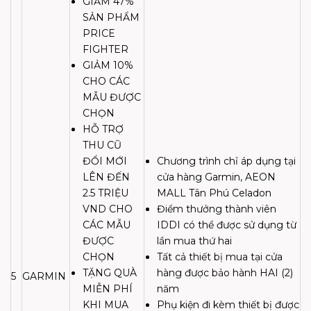
GIẢM 47%
SẢN PHẨM
PRICE
FIGHTER
GIẢM 10%
CHO CÁC
MẪU ĐƯỢC
CHỌN
HỖ TRỢ
THU CŨ
ĐỔI MỚI
Chương trình chỉ áp dụng tại
LÊN ĐẾN
cửa hàng Garmin, AEON
2.5 TRIỆU
MALL Tân Phú Celadon
VND CHO
Điểm thưởng thành viên
CÁC MẪU
IDDI có thể được sử dụng từ
ĐƯỢC
lần mua thứ hai
CHỌN
Tất cả thiết bị mua tại cửa
TẶNG QUÀ
hàng được bảo hành HAI (2)
5
GARMIN
MIỄN PHÍ
năm
KHI MUA
Phụ kiện đi kèm thiết bị được