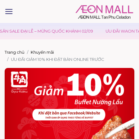
N SALE ĐẠI LỄ – MỪNG QUỐC KHÁNH 02/09
ƯU ĐÃI WAON TẠI 
Trang chủ
Khuyến mãi
ƯU ĐÃI GIẢM 10% KHI ĐẶT BÀN ONLINE TRƯỚC