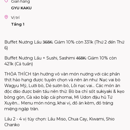
Gian hàng
GYU KAKU
Vị trí
Tầng 1
Buffet Nướng Lẩu 3̵6̵8̵K̵: Giảm 10% còn 331k (Thứ 2 đến Thứ
6)
Buffet Nướng Lẩu + Sushi, Sashimi 4̵6̵8̵K̵: Giảm 10% còn
421k (Cả tuần)
THỎA THÍCH tận hưởng vô vàn món nướng với các phần
thịt hảo hạng được tuyển chọn và nên ăn như: Nạc vai bò
Wagyu Mỹ, Lưỡi bò, Dẻ sườn bò, Lõi nạc vai... Các món ăn
độc đáo được biến tấu nên thử: Bò ba chỉ sốt sukiyaki & kẹo
bông gòn, Gà xào bắp cải phomai, Mì Udon đậu hũ Tứ
Xuyên... Menu món nóng, khai vị, đồ ăn kèm, đồ tráng
miệng ngập tràn.
Lẩu 2 - 4 vị tùy chọn: Lẩu Miso, Chua Cay, Kiwami, Shio
Chanko