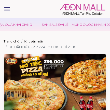
N QUÀ KHAI GIẢNG
SĂN SALE ĐẠI LỄ – MỪNG QUỐC KHÁNH 02/
Trang chủ
Khuyến mãi
ƯU ĐÃI THỨ 6 – 2 PIZZA + 2 COKE CHỈ 295K