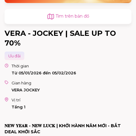
Tìm trên bản đồ
VERA - JOCKEY | SALE UP TO
70%
Ưu đãi
Thời gian
Từ 05/01/2026 đến 05/02/2026
Gian hàng
VERA JOCKEY
Vị trí
Tầng 1
𝐍𝐄𝐖
𝐘𝐄𝐀𝐑
-
𝐍𝐄𝐖
𝐋𝐔𝐂𝐊
| KHỞI HÀNH NĂM MỚI - BẮT
DEAL KHỞI SẮC