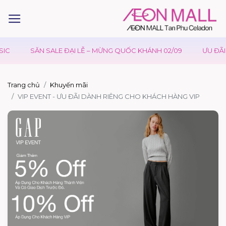
IC
SĂN SALE ĐẠI LỄ – MỪNG QUỐC KHÁNH 02/09
ƯU ĐÃI 
Trang chủ
Khuyến mãi
VIP EVENT - ƯU ĐÃI DÀNH RIÊNG CHO KHÁCH HÀNG VIP