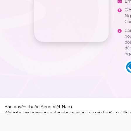
Em
Gi
Ngà
Cuố
Cô
ho
do
dân
ng
Bản quyền thuộc Aeon Việt Nam.
Website: www.aeonmall-tanphuceladon.com.vn thuộc quyền 
Aeon Việt Nam