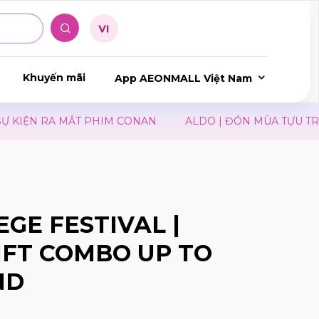
Khuyến mãi
App AEONMALL Việt Nam
KIỆN RA MẮT PHIM CONAN
ALDO | ĐÓN MÙA TỰU TRƯỜ
EGE FESTIVAL |
IFT COMBO UP TO
ND