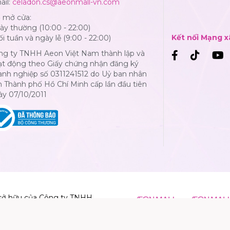
ail:
celadon.cs@aeonmall-vn.com
ờ mở cửa:
y thường (10:00 - 22:00)
Kết nối Mạng x
i tuần và ngày lễ (9:00 - 22:00)
ng ty TNHH Aeon Việt Nam thành lập và
ạt động theo Giấy chứng nhận đăng ký
anh nghiệp số 0311241512 do Uỷ ban nhân
 Thành phố Hồ Chí Minh cấp lần đầu tiên
ày 07/10/2011
sở hữu của Công ty TNHH