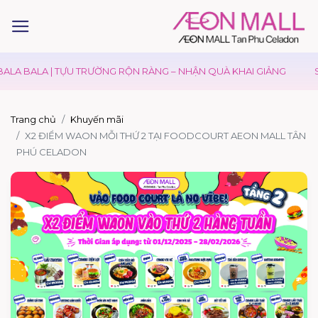
LA BALA | TỰU TRƯỜNG RỘN RÀNG – NHẬN QUÀ KHAI GIẢNG
SĂ
Trang chủ
Khuyến mãi
X2 ĐIỂM WAON MỖI THỨ 2 TẠI FOODCOURT AEON MALL TÂN
PHÚ CELADON