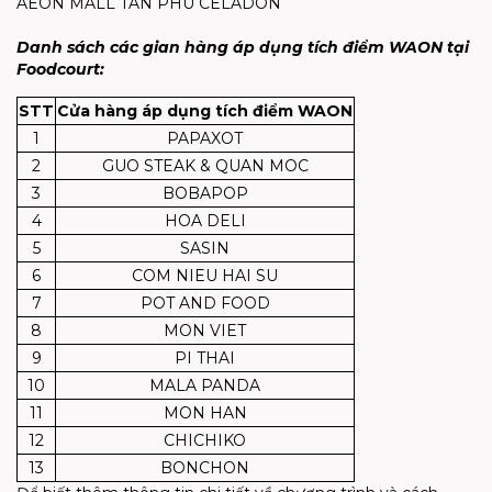
AEON MALL TÂN PHÚ CELADON
Danh sách các gian hàng áp dụng tích điểm WAON tại
Foodcourt:
STT
Cửa hàng áp dụng tích điểm WAON
1
PAPAXOT
2
GUO STEAK & QUAN MOC
3
BOBAPOP
4
HOA DELI
5
SASIN
6
COM NIEU HAI SU
7
POT AND FOOD
8
MON VIET
9
PI THAI
10
MALA PANDA
11
MON HAN
12
CHICHIKO
13
BONCHON