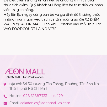
Để biết thêm thông tin chi tiết về chương trình và cách
thức tích điểm, Quý khách vui lòng liên hệ trực tiếp với nhân
viên tại gian hàng.
Hãy lên lịch ngay cùng bạn bè và gia đình để thưởng thức
những món ngon yêu thích và tận hưởng ưu đãi X2 ĐIỂM
WAON tại AEON MALL Tân Phú Celadon vào mỗi Thứ Hai!
VÀO FOODCOURT LÀ NO VĨBE!
Địa chỉ: Số 30 Đường Tân Thắng, Phường Tân Sơn Nhì,
Thành phố Hồ Chí Minh
Hotline:
028.62887733 - ext: 129
Email:
celadon.cs@aeonmall-vn.com