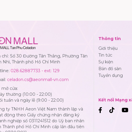
Thông tin
Giới thiệu
Tin tức
a chỉ: Số 30 Đường Tân Thắng, Phường Tân
n Nhì, Thành phố Hồ Chí Minh
Sự kiện
Bản đồ sàn
line:
028.62887733 - ext: 129
Tuyển dụng
ail:
celadon.cs@aeonmall-vn.com
ờ mở cửa:
y thường (10:00 - 22:00)
Kết nối Mạng x
i tuần và ngày lễ (9:00 - 22:00)
ng ty TNHH Aeon Việt Nam thành lập và
ạt động theo Giấy chứng nhận đăng ký
anh nghiệp số 0311241512 do Uỷ ban nhân
 Thành phố Hồ Chí Minh cấp lần đầu tiên