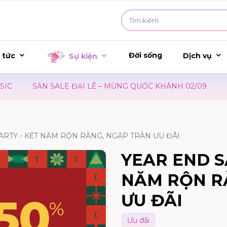
Đời sống
 tức
Dịch vụ
Sự kiện
SĂN SALE ĐẠI LỄ – MỪNG QUỐC KHÁNH 02/09
ƯU 
ARTY - KẾT NĂM RỘN RÀNG, NGẬP TRÀN ƯU ĐÃI
YEAR END S
NĂM RỘN R
ƯU ĐÃI
Ưu đãi