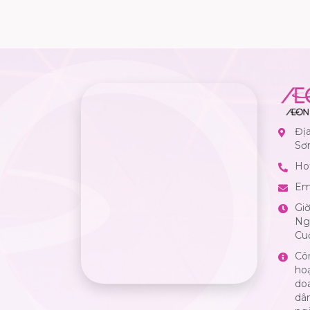
Đị
Sơ
Hot
Em
Gi
Ngà
Cuố
Cô
ho
do
dân