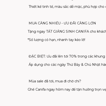
Thiết kế tinh tế, màu sắc dễ mặc, phù hợp cho 
MUA CÀNG NHIỀU - ƯU ĐÃI CÀNG LỚN
Tặng ngay TẤT GIÁNG SINH CANIFA cho khách 
*Số lượng có hạn, nhanh tay kẻo lỡ!
ĐẶC BIỆT: Ưu đãi lên tới 70% trong các khung g
Áp dụng cho các ngày Thứ Bảy & Chủ Nhật hà
Mùa sale đã tới, mua đi chờ chi?
Ghé Canifa ngay hôm nay để tận hưởng trọn vẹn