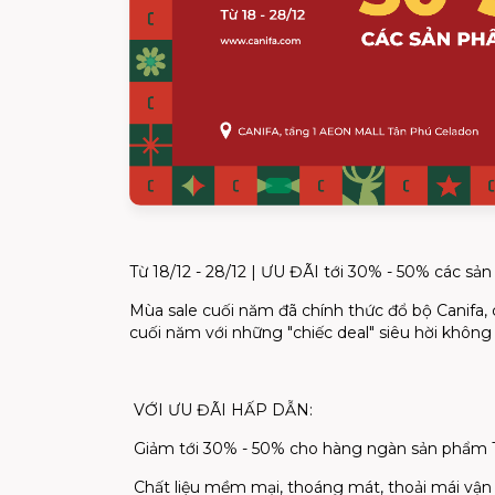
Từ 18/12 - 28/12 | ƯU ĐÃI tới 30% - 50% các s
Mùa sale cuối năm đã chính thức đổ bộ Canifa, 
cuối năm với những "chiếc deal" siêu hời không 
VỚI ƯU ĐÃI HẤP DẪN:
Giảm tới 30% - 50% cho hàng ngàn sản phẩm T
Chất liệu mềm mại, thoáng mát, thoải mái vận