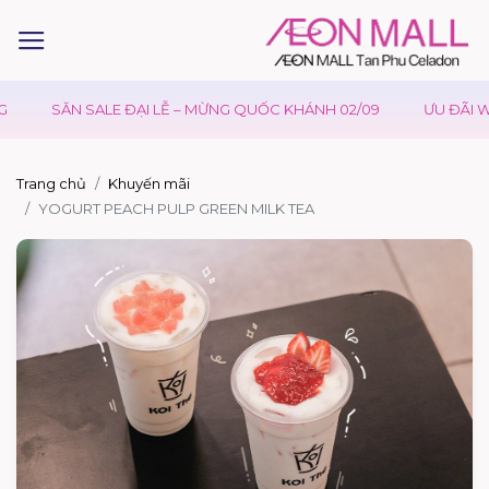
SĂN SALE ĐẠI LỄ – MỪNG QUỐC KHÁNH 02/09
ƯU ĐÃI WAO
Trang chủ
Khuyến mãi
YOGURT PEACH PULP GREEN MILK TEA