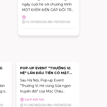
- GẤP ĐÔI TRẢI NGHIỆM"
ngày cuối hè với chương trình
MỘT ĐIỂM ĐẾN GẤP ĐÔI TRẢI
NGHIỆM tại AEON MALL Tân
Phú Celadon. Chỉ với hóa đơn
Từ 01/08/2026 đến 15/09/2026
hợp lệ trong ngày từ các gian
hàng tham gia, khách hàng có
thể nhận ưu đãi chéo giữa khu
ẩm thực Vườn Ngon và các
gian hàng giải trí, giúp hành
trình vui chơi và mua sắm thêm
nhiều giá trị.
NG
POP-UP EVENT "THƯỞNG VỊ
DANH SÁC
HÈ" LẦN ĐẦU TIÊN CÓ MẶT
DỤNG CHƯ
TẠI TP.HCM TẠI AEON MALL
KHUYẾN MÃ
Sau Hà Nội, Pop-up Event
Tận hưởng 
TÂN PHÚ CELADON
GẤP ĐÔI T
đơn
"Thưởng Vị Hè cùng Sữa ngon
cuối hè với
g sẽ
truyền đời" của Mộc Châu
ĐIỂM ĐẾN 
 Lốc
Creamery chính thức dừng chân
NGHIỆM tạ
Sảnh Kết Nối
bắt
tại TP.HCM. Trong hai ngày 08–
Phú Celadon
Từ 01/08/2
26
Từ 08/08/2026 đến 09/08/2026