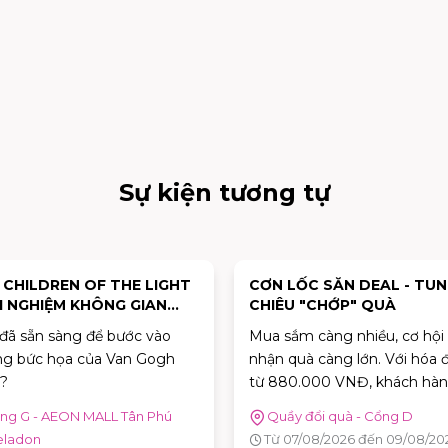
Sự kiện tương tự
: CHILDREN OF THE LIGHT
CƠN LỐC SĂN DEAL - TU
I NGHIỆM KHÔNG GIAN
CHIÊU "CHỚP" QUÀ
Ệ THUẬT "VAN GOGH
đã sẵn sàng để bước vào
Mua sắm càng nhiều, cơ hội
ƠNG MẾN"
g bức họa của Van Gogh
nhận quà càng lớn. Với hóa 
?
từ 880.000 VNĐ, khách hàn
được tham gia trò chơi "Cơn
ng G - AEON MALL Tân Phú
Quầy đổi quà - Cổng D
Deal" để thử thách phản xạ, 
eladon
Từ 07/08/2026 đến 09/08/20