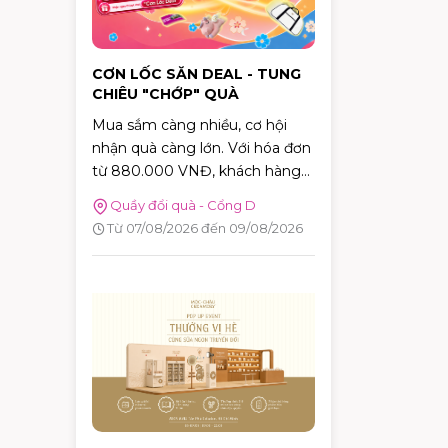
CƠN LỐC SĂN DEAL - TUNG
CHIÊU "CHỚP" QUÀ
Mua sắm càng nhiều, cơ hội
nhận quà càng lớn. Với hóa đơn
từ 880.000 VNĐ, khách hàng
sẽ được tham gia trò chơi "Cơn
Quầy đổi quà - Cổng D
Lốc Deal" để thử thách phản xạ,
Từ 07/08/2026 đến 09/08/2026
bắt bóng và nhận ngay những
phần quà hấp dẫn tại AEON
MALL Tân Phú Celadon.