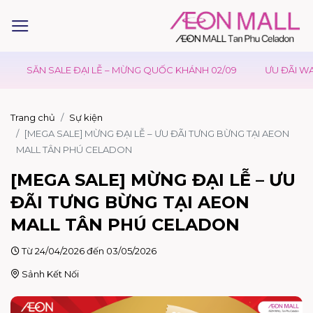
SĂN SALE ĐẠI LỄ – MỪNG QUỐC KHÁNH 02/09
ƯU ĐÃI WAON T
Trang chủ
Sự kiện
[MEGA SALE] MỪNG ĐẠI LỄ – ƯU ĐÃI TƯNG BỪNG TẠI AEON
MALL TÂN PHÚ CELADON
[MEGA SALE] MỪNG ĐẠI LỄ – ƯU
ĐÃI TƯNG BỪNG TẠI AEON
MALL TÂN PHÚ CELADON
Từ 24/04/2026 đến 03/05/2026
Sảnh Kết Nối