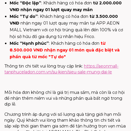
Mốc “Độc lập”
:
Khách hàng có hóa đơn
từ
2.000.000
VNĐ
nhận ngay 01 lượt quay may mắn
Mốc “Tự do”
:
Khách hàng có hóa đơn
từ 3.500.000
VN
Đ
nhận ngay 01 lượt quay may mắn tại APP AEON
MALL Vietnam với cơ hội trúng quà lên đến 100%
và cơ
hội sở hữu đồ gia dụng từ nhãn hiệu Frico.
Mốc “Hạnh phúc”
:
Khách hàng có hóa đơn
từ
8.500.000 VNĐ nhận ngay 01 món quà đặc biệt và
phần quà từ mốc "Tự do"
Thông tin chi tiết vui lòng truy cập link:
https://
aeonmall-
tanphuceladon.com.vn
/su-kien/
sieu-sale-mung-dai-le
Mỗi hóa đơn không chỉ là giá trị mua sắm, mà còn là cơ hội
để nhận thêm niềm vui và những phần quà bất ngờ trong
dịp lễ.
Chương trình áp dụng với số lượng quà tặng giới hạn mỗi
ngày. Quý khách vui lòng tham khảo thông tin chi tiết và
sắp xếp thời gian tham gia sớm để tận hưởng trọn vẹn mùa