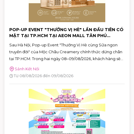
POP-UP EVENT "THƯỞNG VỊ HÈ" LẦN ĐẦU TIÊN CÓ
MẶT TẠI TP.HCM TẠI AEON MALL TÂN PHÚ
CELADON
Sau Hà Nội, Pop-up Event "Thưởng Vị Hè cùng Sữa ngon
truyền đời" của Mộc Châu Creamery chính thức dừng chân
tại TP.HCM. Trong hai ngày 08–09/08/2026, khách hàng sẽ
có cơ hội khám phá những hương vị mùa hè độc đáo, tham
Sảnh Kết Nối
gia nhiều hoạt động tương tác thú vị và nhận quà tặng phiên
Từ 08/08/2026 đến 09/08/2026
bản giới hạn tại AEON MALL Tân Phú Celadon.