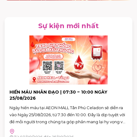
Sự kiện mới nhất
HIẾN MÁU NHÂN ĐẠO | 07:30 ~ 10:00 NGÀY
25/08/2026
Ngày hiến máu tại AEON MALL Tân Phú Celadon sẽ diễn ra
vào Ngày 25/08/2026, từ 7:30 đến 10:00. Đây là dịp tuyệt vời
để mỗi người trong chúng ta góp phần mang lại hy vọng và
cứu sống những người bệnh đang cần máu trong cuộc
sống. Hãy đến tham gia và cùng lan tỏa thông điệp yêu
Từ 03/08/2026 đến 25/08/2026