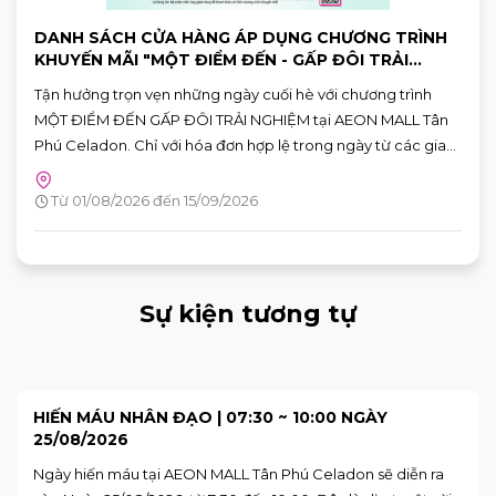
DANH SÁCH CỬA HÀNG ÁP DỤNG CHƯƠNG TRÌNH
KHUYẾN MÃI "MỘT ĐIỂM ĐẾN - GẤP ĐÔI TRẢI
NGHIỆM"
Tận hưởng trọn vẹn những ngày cuối hè với chương trình
MỘT ĐIỂM ĐẾN GẤP ĐÔI TRẢI NGHIỆM tại AEON MALL Tân
Phú Celadon. Chỉ với hóa đơn hợp lệ trong ngày từ các gian
hàng tham gia, khách hàng có thể nhận ưu đãi chéo giữa
khu ẩm thực Vườn Ngon và các gian hàng giải trí, giúp hành
Từ 01/08/2026 đến 15/09/2026
trình vui chơi và mua sắm thêm nhiều giá trị.
Sự kiện tương tự
SKY: CHILDREN OF THE LIGHT TRẢI NGHIỆM KHÔNG
GIAN NGHỆ THUẬT "VAN GOGH THƯƠNG MẾN"
Bạn đã sẵn sàng để bước vào những bức họa của Van Gogh