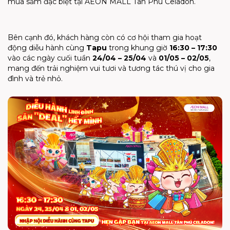
mua sắm đặc biệt tại AEON MALL Tân Phú Celadon.
Bên cạnh đó, khách hàng còn có cơ hội tham gia hoạt
động diễu hành cùng
Tapu
trong khung giờ
16:30 – 17:30
vào các ngày cuối tuần
24/04 – 25/04
và
01/05 – 02/05
,
mang đến trải nghiệm vui tươi và tương tác thú vị cho gia
đình và trẻ nhỏ.