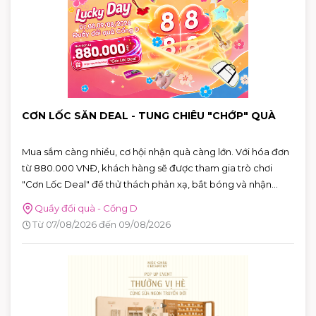
CƠN LỐC SĂN DEAL - TUNG CHIÊU "CHỚP" QUÀ
Mua sắm càng nhiều, cơ hội nhận quà càng lớn. Với hóa đơn
từ 880.000 VNĐ, khách hàng sẽ được tham gia trò chơi
"Cơn Lốc Deal" để thử thách phản xạ, bắt bóng và nhận
ngay những phần quà hấp dẫn tại AEON MALL Tân Phú
Quầy đổi quà - Cổng D
Celadon.
Từ 07/08/2026 đến 09/08/2026