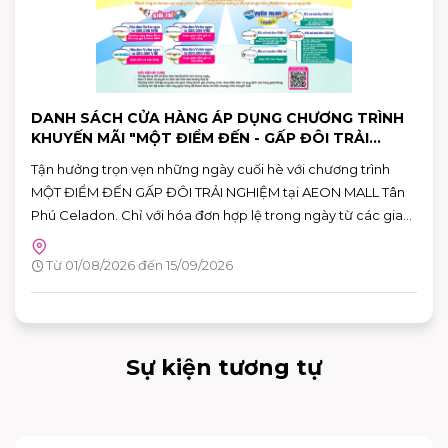
DANH SÁCH CỬA HÀNG ÁP DỤNG CHƯƠNG TRÌNH
KHUYẾN MÃI "MỘT ĐIỂM ĐẾN - GẤP ĐÔI TRẢI
NGHIỆM"
Tận hưởng trọn vẹn những ngày cuối hè với chương trình
MỘT ĐIỂM ĐẾN GẤP ĐÔI TRẢI NGHIỆM tại AEON MALL Tân
Phú Celadon. Chỉ với hóa đơn hợp lệ trong ngày từ các gian
hàng tham gia, khách hàng có thể nhận ưu đãi chéo giữa
khu ẩm thực Vườn Ngon và các gian hàng giải trí, giúp hành
Từ 01/08/2026 đến 15/09/2026
trình vui chơi và mua sắm thêm nhiều giá trị.
Sự kiện tương tự