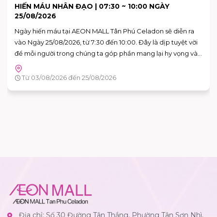
SKY: CHILDREN OF THE LIGHT TRẢI NGHIỆM KHÔNG
GIAN NGHỆ THUẬT "VAN GOGH THƯƠNG MẾN"
Bạn đã sẵn sàng để bước vào những bức họa của Van Gogh
chưa?
Tầng G - AEON MALL Tân Phú Celadon
Từ 15/08/2026 đến 16/08/2026
Địa chỉ: Số 30 Đường Tân Thắng, Phường Tân Sơn Nhì,