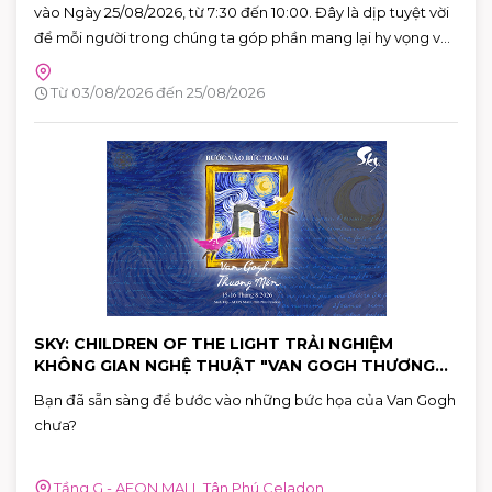
vào Ngày 25/08/2026, từ 7:30 đến 10:00. Đây là dịp tuyệt vời
để mỗi người trong chúng ta góp phần mang lại hy vọng và
cứu sống những người bệnh đang cần máu trong cuộc
sống. Hãy đến tham gia và cùng lan tỏa thông điệp yêu
Từ 03/08/2026 đến 25/08/2026
thương qua hành động cụ thể.
SKY: CHILDREN OF THE LIGHT TRẢI NGHIỆM
KHÔNG GIAN NGHỆ THUẬT "VAN GOGH THƯƠNG
MẾN"
Bạn đã sẵn sàng để bước vào những bức họa của Van Gogh
chưa?
Tầng G - AEON MALL Tân Phú Celadon