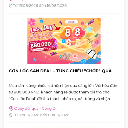
Từ 15/08/2026 đến 16/08/2026
CƠN LỐC SĂN DEAL - TUNG CHIÊU "CHỚP" QUÀ
Mua sắm càng nhiều, cơ hội nhận quà càng lớn. Với hóa đơn
từ 880.000 VNĐ, khách hàng sẽ được tham gia trò chơi
"Cơn Lốc Deal" để thử thách phản xạ, bắt bóng và nhận
ngay những phần quà hấp dẫn tại AEON MALL Tân Phú
Quầy đổi quà - Cổng D
Celadon.
Từ 07/08/2026 đến 09/08/2026