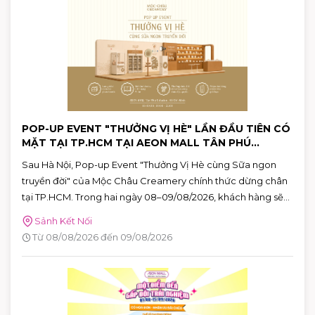
POP-UP EVENT "THƯỞNG VỊ HÈ" LẦN ĐẦU TIÊN CÓ
MẶT TẠI TP.HCM TẠI AEON MALL TÂN PHÚ
CELADON
Sau Hà Nội, Pop-up Event "Thưởng Vị Hè cùng Sữa ngon
truyền đời" của Mộc Châu Creamery chính thức dừng chân
tại TP.HCM. Trong hai ngày 08–09/08/2026, khách hàng sẽ
có cơ hội khám phá những hương vị mùa hè độc đáo, tham
Sảnh Kết Nối
gia nhiều hoạt động tương tác thú vị và nhận quà tặng phiên
Từ 08/08/2026 đến 09/08/2026
bản giới hạn tại AEON MALL Tân Phú Celadon.