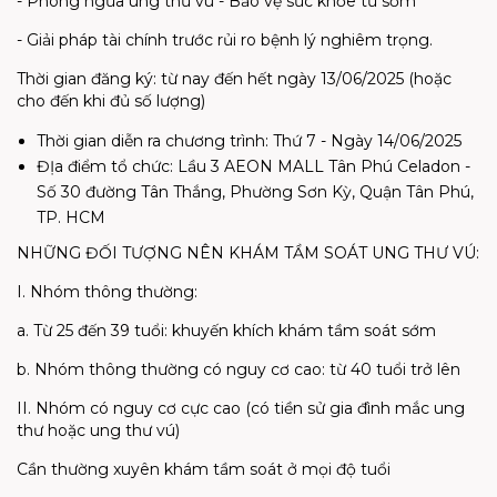
- Phòng ngừa ung thư vú - Bảo vệ sức khỏe từ sớm
- Giải pháp tài chính trước rủi ro bệnh lý nghiêm trọng.
Thời gian đăng ký: từ nay đến hết ngày 13/06/2025 (hoặc
cho đến khi đủ số lượng)
Thời gian diễn ra chương trình: Thứ 7 - Ngày 14/06/2025
ĐỊa điểm tổ chức: Lầu 3 AEON MALL Tân Phú Celadon -
Số 30 đường Tân Thắng, Phường Sơn Kỳ, Quận Tân Phú,
TP. HCM
NHỮNG ĐỐI TƯỢNG NÊN KHÁM TẦM SOÁT UNG THƯ VÚ:
I. Nhóm thông thường:
a. Từ 25 đến 39 tuổi: khuyến khích khám tầm soát sớm
b. Nhóm thông thường có nguy cơ cao: từ 40 tuổi trở lên
II. Nhóm có nguy cơ cực cao (có tiền sử gia đình mắc ung
thư hoặc ung thư vú)
Cần thường xuyên khám tầm soát ở mọi độ tuổi