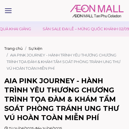
 KHAI GIẢNG
SĂN SALE ĐẠI LỄ – MỪNG QUỐC KHÁNH 02/09
Trang chủ
Sự kiện
AIA PINK JOURNEY - HÀNH TRÌNH YÊU THƯƠNG CHƯƠNG
TRÌNH TỌA ĐÀM & KHÁM TẦM SOÁT PHÒNG TRÁNH UNG THƯ
VÚ HOÀN TOÀN MIỄN PHÍ
AIA PINK JOURNEY - HÀNH
TRÌNH YÊU THƯƠNG CHƯƠNG
TRÌNH TỌA ĐÀM & KHÁM TẦM
SOÁT PHÒNG TRÁNH UNG THƯ
VÚ HOÀN TOÀN MIỄN PHÍ
Từ 14/06/2025 đến 14/06/2025